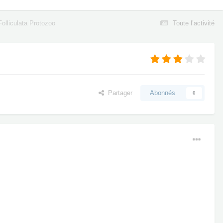
Folliculata Protozoo
Toute l’activité
Partager
Abonnés
0