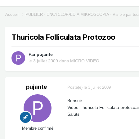
Accueil
PUBLIER - ENCYCLOPÆDIA MIKROSCOPIA - Visible par tou
Thuricola Folliculata Protozoo
Par
pujante
le 3 juillet 2009
dans
MICRO VIDEO
pujante
Posté(e)
le 3 juillet 2009
Bonsoir
Video Thuricola Folliculata protozoa
Saluts
Membre confirmé