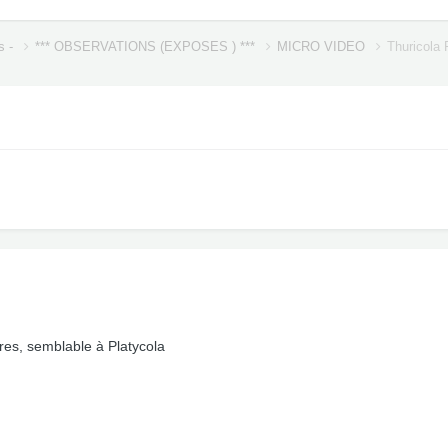
s -
*** OBSERVATIONS (EXPOSES ) ***
MICRO VIDEO
Thuricola 
ires, semblable à Platycola