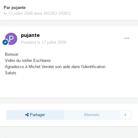
Par
pujante
le 17 juillet 2009
dans
MICRO VIDEO
pujante
Posté(e)
le 17 juillet 2009
Bonsoir
Vidéo du rotifer Euchlanis
Agradezco à Michel Verolet son aide dans l'identification
Saluts
Partager
Abonnés
0