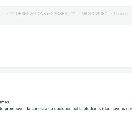
s -
*** OBSERVATIONS (EXPOSES ) ***
MICRO VIDEO
Un monde 
ismes.
de promouvoir la curiosité de quelques petits étudiants (des neveux / a