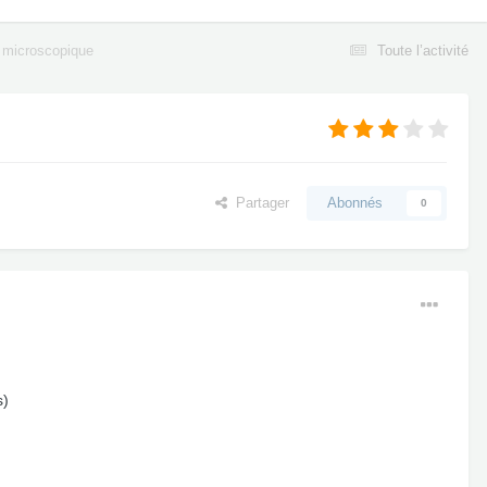
microscopique
Toute l’activité
Partager
Abonnés
0
s)