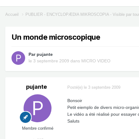
Accueil
PUBLIER - ENCYCLOPÆDIA MIKROSCOPIA - Visible par tou
Un monde microscopique
Par
pujante
le 3 septembre 2009
dans
MICRO VIDEO
pujante
Posté(e)
le 3 septembre 2009
Bonsoir
Petit eiemplo de divers micro-organ
Le vidéo a été réalisé pour essayer 
Saluts
Membre confirmé