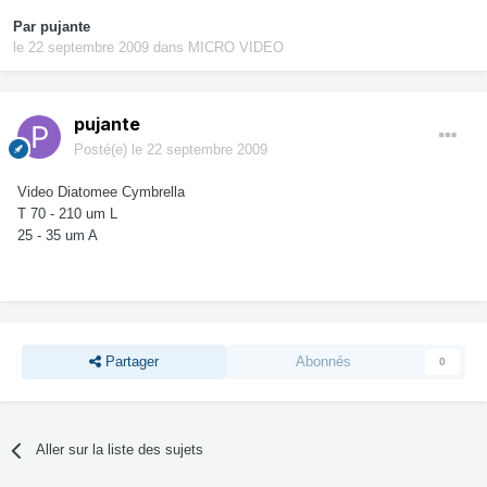
Par
pujante
le 22 septembre 2009
dans
MICRO VIDEO
pujante
Posté(e)
le 22 septembre 2009
Video Diatomee Cymbrella
T 70 - 210 um L
25 - 35 um A
Partager
Abonnés
0
Aller sur la liste des sujets