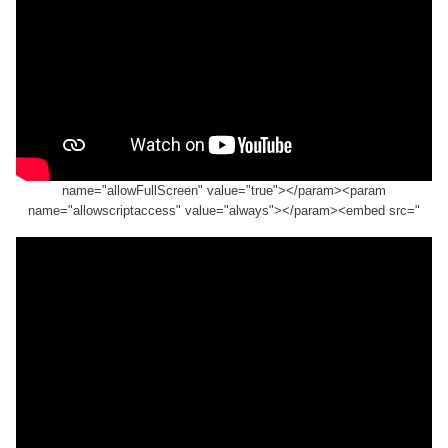
name="allowFullScreen" value="true"></param><param
name="allowscriptaccess" value="always"></param><embed src="