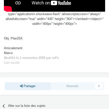
type="application/x-shockwave-flash" allowscriptaccess="always"
allowfullscreen="true" width="445" height="364"></embed></object>"
width="400px" height="400px">
Obj. Plan25X
Amicalement
Marco
Modifié
le 1 novembre 2009
par mPx
Lien recréé
Partager
Abonnés
0
Aller sur la liste des sujets