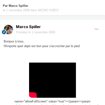
Par
Marco Spiller
le 1 novembre 2009
dans
MICRO VIDEO
Marco Spiller
Posté(e)
le 1 novembre 2009
Bonjour à tous,
N'importe quel objet est bon pour s'accrocher par le pied
name="allowFullScreen" value="true"></param><param