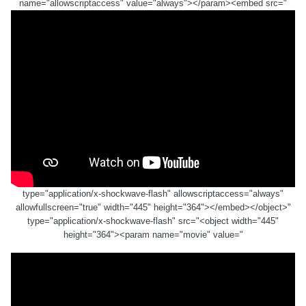
name="allowscriptaccess" value="always"></param><embed src="
type="application/x-shockwave-flash" allowscriptaccess="always"
allowfullscreen="true" width="445" height="364"></embed></object>"
type="application/x-shockwave-flash" src="<object width="445"
height="364"><param name="movie" value="