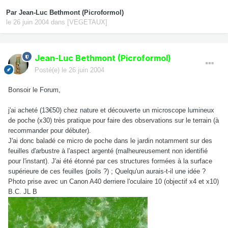
Par
Jean-Luc Bethmont (Picroformol)
le 26 juin 2004
dans
[VEGETAUX]
Jean-Luc Bethmont (Picroformol)
Posté(e)
le 26 juin 2004
Bonsoir le Forum,
j'ai acheté (13€50) chez nature et découverte un microscope lumineux
de poche (x30) très pratique pour faire des observations sur le terrain (à
recommander pour débuter).
J'ai donc baladé ce micro de poche dans le jardin notamment sur des
feuilles d'arbustre à l'aspect argenté (malheureusement non identifié
pour l'instant). J'ai été étonné par ces structures formées à la surface
supérieure de ces feuilles (poils ?) ; Quelqu'un aurais-t-il une idée ?
Photo prise avec un Canon A40 derriere l'oculaire 10 (objectif x4 et x10)
B.C. JL B