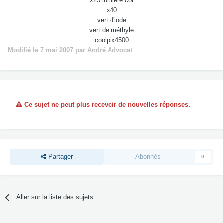
x25 lumière col
x40
vert d'iode
vert de méthyle
coolpix4500
Modifié
le 7 mai 2007
par André Advocat
Ce sujet ne peut plus recevoir de nouvelles réponses.
Partager
Abonnés
0
Aller sur la liste des sujets