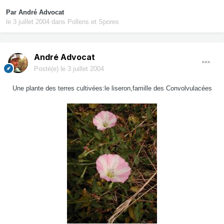
Par
André Advocat
le 3 juillet 2004
dans
Pollens et Spores
André Advocat
Posté(e)
le 3 juillet 2004
Une plante des terres cultivées:le liseron,famille des Convolvulacées