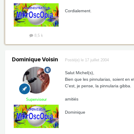
Cordialement.
8,5 k
Dominique Voisin
Posté(e)
le 17 juillet 2004
Salut Michel(s),
Bien que les pinnularias, soient en e
C'est, je pense, la pinnularia gibba.
amitiés
Superviseur
Dominique