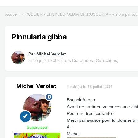
Accueil
PUBLIER - ENCYCLOPÆDIA MIKROSCOPIA - Visible par tou
Pinnularia gibba
Par
Michel Verolet
le 16 juillet 2004
dans
Diatomées (Collections)
Michel Verolet
Posté(e)
le 16 juillet 2004
Bonsoir à tous
Avant de partir en vacances une dia
Peut être très courante?
Merci par avance pour lui donner u
A+
Superviseur
Michel