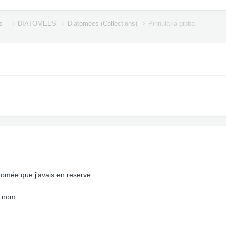
s -
DIATOMEES
Diatomées (Collections)
Pinnularia gibba
tomée que j'avais en reserve
n nom