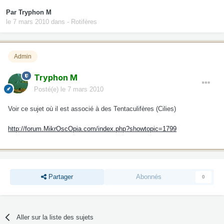
Par
Tryphon M
le 7 mars 2010
dans
- Rotifères
Admin
Tryphon M
Posté(e)
le 7 mars 2010
Voir ce sujet où il est associé à des Tentaculifères (Cilies)
http://forum.MikrOscOpia.com/index.php?showtopic=1799
Partager
Abonnés
0
Aller sur la liste des sujets