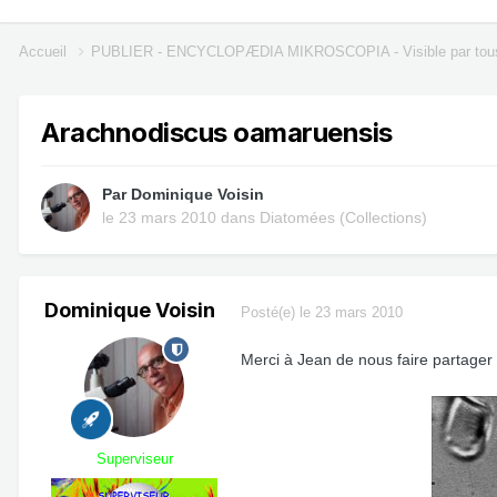
Accueil
PUBLIER - ENCYCLOPÆDIA MIKROSCOPIA - Visible par tou
Arachnodiscus oamaruensis
Par
Dominique Voisin
le 23 mars 2010
dans
Diatomées (Collections)
Dominique Voisin
Posté(e)
le 23 mars 2010
Merci à Jean de nous faire partager 
Superviseur