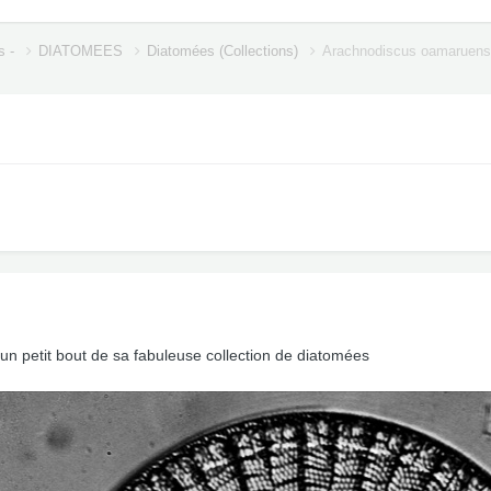
s -
DIATOMEES
Diatomées (Collections)
Arachnodiscus oamaruens
un petit bout de sa fabuleuse collection de diatomées