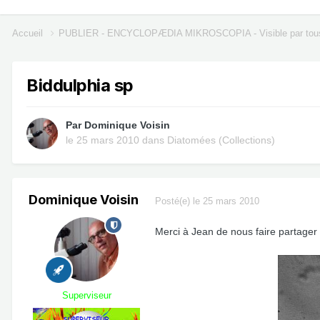
Accueil
PUBLIER - ENCYCLOPÆDIA MIKROSCOPIA - Visible par tou
Biddulphia sp
Par
Dominique Voisin
le 25 mars 2010
dans
Diatomées (Collections)
Dominique Voisin
Posté(e)
le 25 mars 2010
Merci à Jean de nous faire partager 
Superviseur