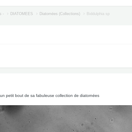
s -
DIATOMEES
Diatomées (Collections)
Biddulphia sp
un petit bout de sa fabuleuse collection de diatomées