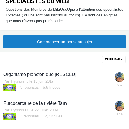
SPECIALISTES DU WEB
Questions des Membres de MikrOscOpia à l'attention des spécialistes
Externes ( qui ne sont pas inscrits au forum). Ce sont des énigmes
que nous n'avons pas pu résoudre.
Commencer un nouveau sujet
TRIER PAR
Organisme planctonique [RÉSOLU]
Par
Tryphon T
,
le 15 juin 2017
9
réponses
6,9 k
vues
Furcocercaire de la rivière Tarn
Par
Tryphon M
,
le 22 juillet 2009
3
réponses
12,3 k
vues