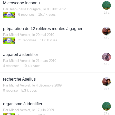
Microscope Inconnu
Par
Jean-Pierre Bourgarel
,
le 9 juillet 2012
6
réponses
15,7 k
vues
préparation de 12 rotifères montés à gagner
Par
Michel Verolet
,
le 20 mai 2010
21
réponses
11,8 k
vues
appareil à identifier
Par
Michel Verolet
,
le 21 mars 2010
4
réponses
10,4 k
vues
recherche Asellus
Par
Michel Verolet
,
le 4 décembre 2009
0
réponse
5,3 k
vues
organisme à identifier
Par
Michel Verolet
,
le 17 juin 2009