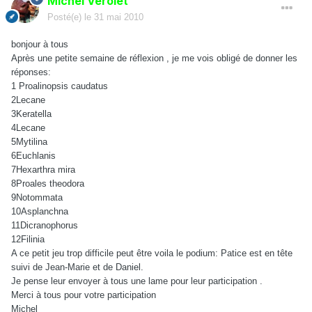
Michel Verolet
Posté(e)
le 31 mai 2010
bonjour à tous
Après une petite semaine de réflexion , je me vois obligé de donner les
réponses:
1 Proalinopsis caudatus
2Lecane
3Keratella
4Lecane
5Mytilina
6Euchlanis
7Hexarthra mira
8Proales theodora
9Notommata
10Asplanchna
11Dicranophorus
12Filinia
A ce petit jeu trop difficile peut être voila le podium: Patice est en tête
suivi de Jean-Marie et de Daniel.
Je pense leur envoyer à tous une lame pour leur participation .
Merci à tous pour votre participation
Michel