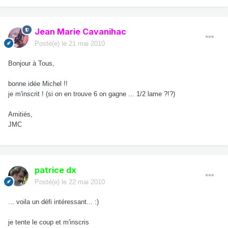
Jean Marie Cavanihac
Posté(e)
le 21 mai 2010
Bonjour à Tous,
bonne idée Michel !!
je m'inscrit ! (si on en trouve 6 on gagne ... 1/2 lame ?!?)
Amitiés,
JMC
patrice dx
Posté(e)
le 22 mai 2010
... voila un défi intéressant... :)
je tente le coup et m'inscris