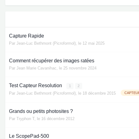
Capture Rapide
Par
Jean-Luc Bethmont (Picroformol)
,
le 12 mai 2025
Comment récupérer des images ratées
Par
Jean Marie Cavanihac
,
le 25 novembre 2024
Test Capteur Resolution
1
2
Par
Jean-Luc Bethmont (Picroformol)
,
le 18 décembre 2015
CAPTEU
Grands ou petits photosites ?
Par
Tryphon T
,
le 16 décembre 2012
Le ScopePad-500