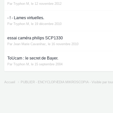
Par
Tryphon M
,
le 12 novembre 2012
- ! - Lames virtuelles.
Par
Tryphon M
,
le 19 décembre 2010
essai caméra philips SCP1330
Par
Jean Marie Cavanihac
,
le 16 novembre 2010
ToUcam : le secret de Bayer.
Par
Tryphon M
,
le 15 septembre 2004
Accueil
PUBLIER - ENCYCLOPÆDIA MIKROSCOPIA - Visible par tou