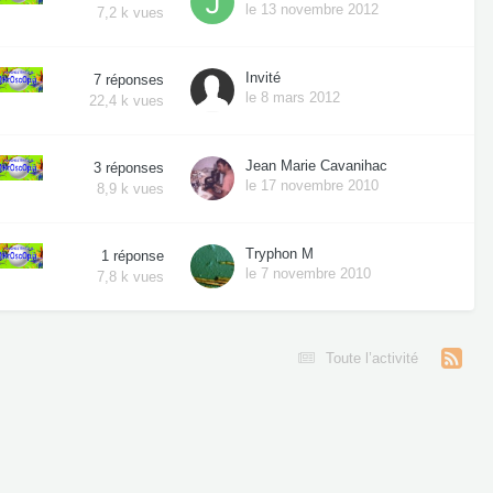
le 13 novembre 2012
7,2 k
vues
Invité
7
réponses
le 8 mars 2012
22,4 k
vues
Jean Marie Cavanihac
3
réponses
le 17 novembre 2010
8,9 k
vues
Tryphon M
1
réponse
le 7 novembre 2010
7,8 k
vues
Toute l’activité