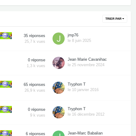
TRIER PAR
jmp76
35
réponses
le 8 juin 2025
25,7 k
vues
Jean Marie Cavanihac
0
réponse
le 25 novembre 2024
1,3 k
vues
Tryphon T
65
réponses
le 10 janvier 2016
26,9 k
vues
Tryphon T
0
réponse
le 16 décembre 2012
9 k
vues
Jean-Marc Babalian
6
réponses