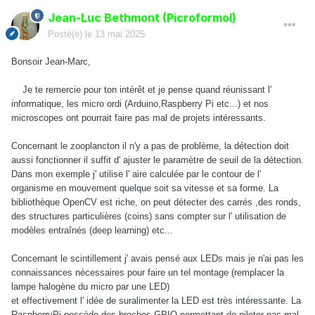
Jean-Luc Bethmont (Picroformol)
Posté(e)
le 13 mai 2025
Bonsoir Jean-Marc,
Je te remercie pour ton intérêt et je pense quand réunissant l'
informatique, les micro ordi (Arduino,Raspberry Pi etc...) et nos
microscopes ont pourrait faire pas mal de projets intéressants.
Concernant le zooplancton il n'y a pas de problème, la détection doit
aussi fonctionner il suffit d' ajuster le paramètre de seuil de la détection.
Dans mon exemple j' utilise l' aire calculée par le contour de l'
organisme en mouvement quelque soit sa vitesse et sa forme. La
bibliothèque OpenCV est riche, on peut détecter des carrés ,des ronds,
des structures particulières (coins) sans compter sur l' utilisation de
modèles entraînés (deep learning) etc...
Concernant le scintillement j' avais pensé aux LEDs mais je n'ai pas les
connaissances nécessaires pour faire un tel montage (remplacer la
lampe halogène du micro par une LED)
et effectivement l' idée de suralimenter la LED est très intéressante. La
RaspberryPi possède des broches GPIO permettant de piloter pas mal