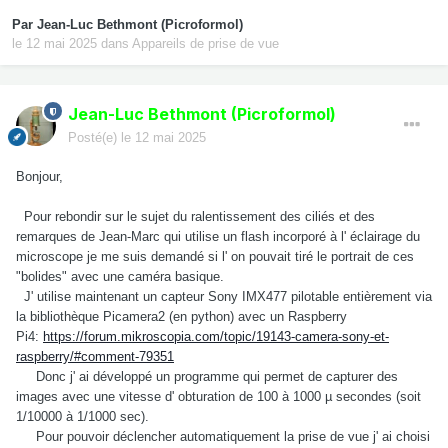
Par
Jean-Luc Bethmont (Picroformol)
le 12 mai 2025
dans
Appareils de prise de vue
Jean-Luc Bethmont (Picroformol)
Posté(e)
le 12 mai 2025
Bonjour,
Pour rebondir sur le sujet du ralentissement des ciliés et des
remarques de Jean-Marc qui utilise un flash incorporé à l' éclairage du
microscope je me suis demandé si l' on pouvait tiré le portrait de ces
"bolides" avec une caméra basique.
J' utilise maintenant un capteur Sony IMX477 pilotable entièrement via
la bibliothèque Picamera2 (en python) avec un Raspberry
Pi4:
https://forum.mikroscopia.com/topic/19143-camera-sony-et-
raspberry/#comment-79351
Donc j' ai développé un programme qui permet de capturer des
images avec une vitesse d' obturation de 100 à 1000 µ secondes (soit
1/10000 à 1/1000 sec).
Pour pouvoir déclencher automatiquement la prise de vue j' ai choisi