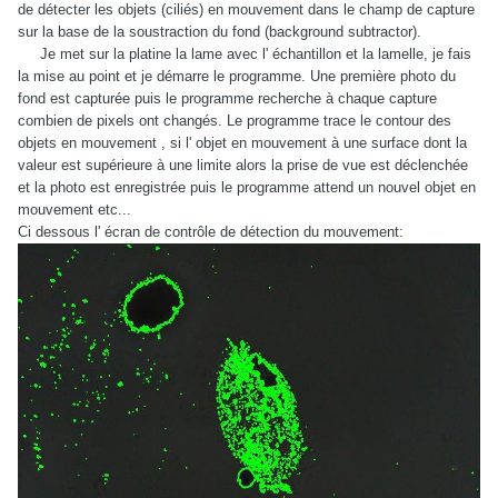
de détecter les objets (ciliés) en mouvement dans le champ de capture
sur la base de la soustraction du fond (background subtractor).
Je met sur la platine la lame avec l' échantillon et la lamelle, je fais
la mise au point et je démarre le programme. Une première photo du
fond est capturée puis le programme recherche à chaque capture
combien de pixels ont changés. Le programme trace le contour des
objets en mouvement , si l' objet en mouvement à une surface dont la
valeur est supérieure à une limite alors la prise de vue est déclenchée
et la photo est enregistrée puis le programme attend un nouvel objet en
mouvement etc...
Ci dessous l' écran de contrôle de détection du mouvement: