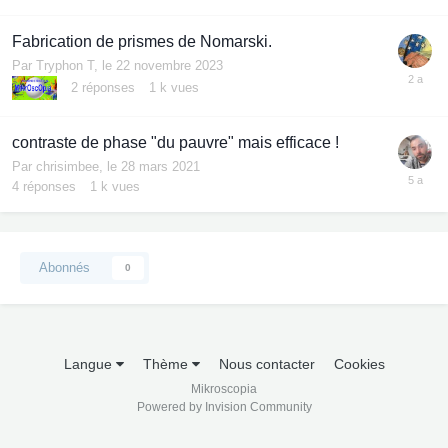
Fabrication de prismes de Nomarski.
Par
Tryphon T
,
le 22 novembre 2023
2
réponses
1 k
vues
contraste de phase "du pauvre" mais efficace !
Par
chrisimbee
,
le 28 mars 2021
4
réponses
1 k
vues
Abonnés
0
Langue
Thème
Nous contacter
Cookies
Mikroscopia
Powered by Invision Community