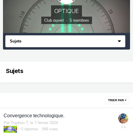
OPTIQUE
Club ouvert · 5 membres
Sujets
Sujets
TRIER PAR
Convergence technologique.
Par
Tryphon T
,
le 7 février 2024
0
réponse
846
vues