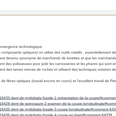
convergence technologique.
s composants optiques) on utilise des outils rotatifs , essentiellement d
ot est devenu synonyme de marchands de lunettes et que les marchands d
isent des polisseuses pour polir les carrosseries et les phares qui sont
nent des lames minces de roches et utilisent des techniques voisines d
e fibres optiques (travail encore en cours) et l'excellent travail de Pier
c/16433-dent-de-myliobatis-fossile-1-présentation-de-la-coupe/#comme
ic/16428-dent-de-spinosaure-2-examen-de-la-coupe-longitudinale/#co
c/16435-dent-de-myliobatis-fossile-3-coupe-longitudinale/#comment-64
c/16436-dent-de-myliobatis-fossile-4-coupe-en-biais/#comment-64339