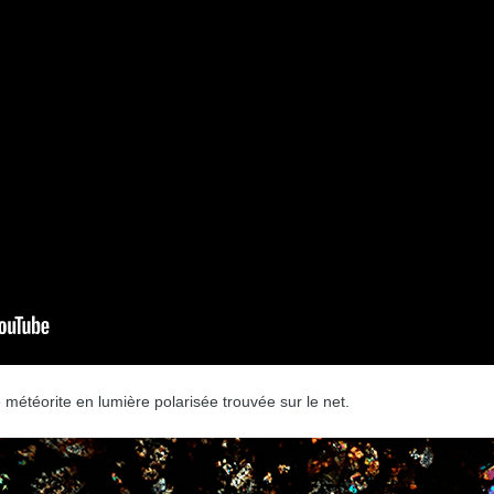
météorite en lumière polarisée trouvée sur le net.