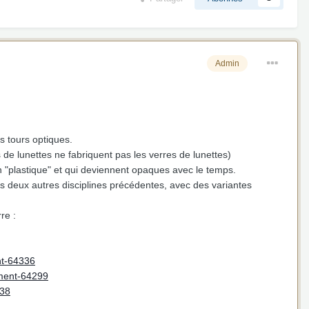
Admin
es tours optiques.
e lunettes ne fabriquent pas les verres de lunettes)
 en "plastique" et qui deviennent opaques avec le temps.
es deux autres disciplines précédentes, avec des variantes
re :
nt-64336
mment-64299
338