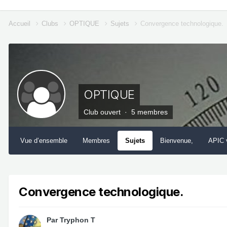
Accueil
Clubs
OPTIQUE
Sujets
Convergence technologique.
OPTIQUE
Club ouvert · 5 membres
Vue d’ensemble
Membres
Sujets
Bienvenue,
APIC 
Convergence technologique.
Par
Tryphon T