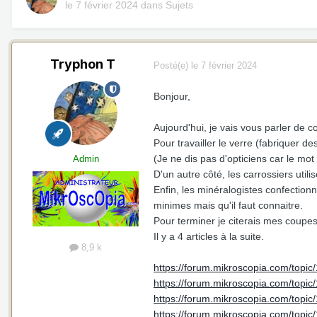
le 7 février 2024
dans
Sujets
Tryphon T
Posté(e)
le 7 février 2024
Bonjour,
Aujourd'hui, je vais vous parler de 
Pour travailler le verre (fabriquer de
(Je ne dis pas d'opticiens car le m
Admin
D'un autre côté, les carrossiers util
Enfin, les minéralogistes confection
minimes mais qu'il faut connaitre.
Pour terminer je citerais mes coupes d
Il y a 4 articles à la suite.
8,9 k
https://forum.mikroscopia.com/topi
https://forum.mikroscopia.com/top
https://forum.mikroscopia.com/topi
https://forum.mikroscopia.com/topi