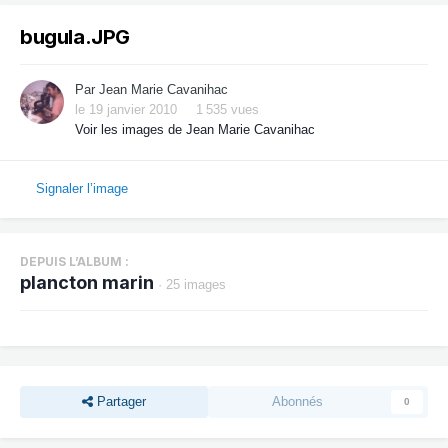
bugula.JPG
Par
Jean Marie Cavanihac
le 19 janvier 2010
1 535 vues
Voir les images de Jean Marie Cavanihac
Signaler l’image
DEPUIS L’ALBUM :
plancton marin
· 25 images
Partager
Abonnés
0