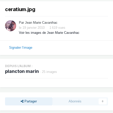
ceratium.jpg
Par
Jean Marie Cavanihac
le 19 janvier 2010
1 619 vues
Voir les images de Jean Marie Cavanihac
Signaler l’image
DEPUIS L’ALBUM :
plancton marin
· 25 images
Partager
Abonnés
0