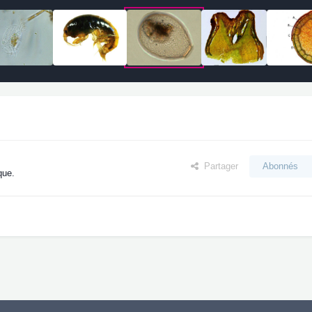
Partager
Abonnés
que.