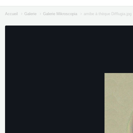
Accueil
Galerie
Galerie Mikroscopia
amibe à thèque Difflugia.jpg