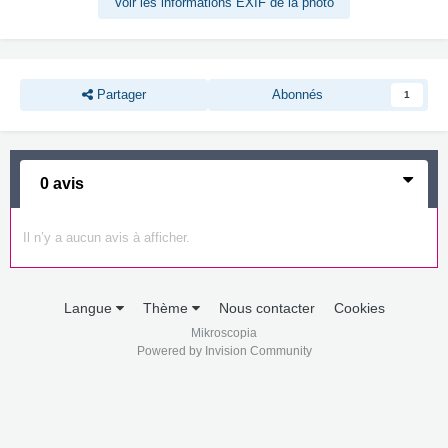
Voir les informations EXIF de la photo
Partager
Abonnés
1
0 avis
Il n’y a aucun avis à afficher.
Langue
Thème
Nous contacter
Cookies
Mikroscopia
Powered by Invision Community