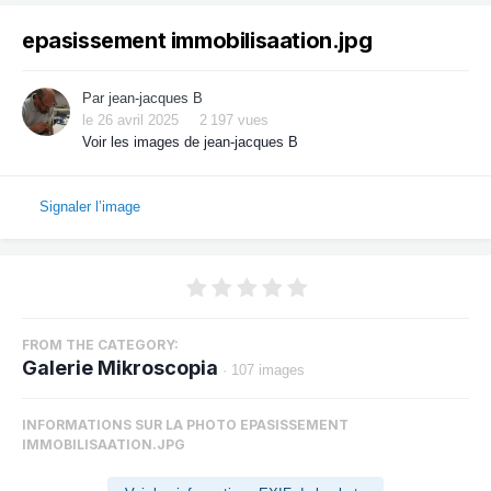
epasissement immobilisaation.jpg
Par
jean-jacques B
le 26 avril 2025
2 197 vues
Voir les images de jean-jacques B
Signaler l’image
FROM THE CATEGORY:
Galerie Mikroscopia
· 107 images
INFORMATIONS SUR LA PHOTO EPASISSEMENT
IMMOBILISAATION.JPG