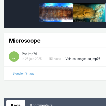
Microscope
Par
jmp76
le 25 juin 2025
1 451 vues
Voir les images de jmp76
Signaler l’image
0 avis
0 commentaire