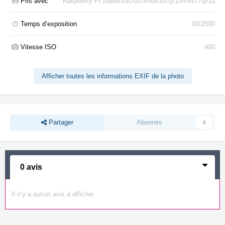
Pris avec
Raspberry Pi /base/soc/i2c0mux/i2c@1/imx477@1a
Temps d’exposition
93/2500
Vitesse ISO
400
Afficher toutes les informations EXIF de la photo
Partager
Abonnés
0
0 avis
Il n’y a aucun avis à afficher.