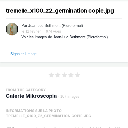
tremelle_x100_z2_germination copie.jpg
Par
Jean-Luc Bethmont (Picroformol)
le 11 février
974 vues
Voir les images de Jean-Luc Bethmont (Picroformol)
Signaler l’image
FROM THE CATEGORY:
Galerie Mikroscopia
· 107 images
INFORMATIONS SUR LA PHOTO
TREMELLE_X100_Z2_GERMINATION COPIE.JPG