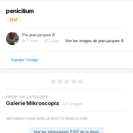
penicilium
TEST
Par
jean-jacques B
le 7 mars
812 vues
Voir les images de jean-jacques B
Signaler l’image
FROM THE CATEGORY:
Galerie Mikroscopia
· 107 images
INFORMATIONS SUR LA PHOTO PENICILIUM
Voir les informations EXIF de la photo