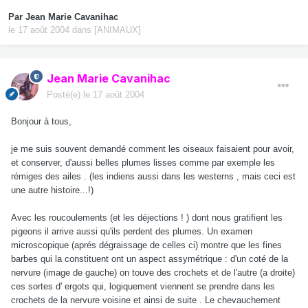
Par
Jean Marie Cavanihac
le 17 août 2004
dans
[ANIMAUX]
Jean Marie Cavanihac
Posté(e)
le 17 août 2004
Bonjour à tous,
je me suis souvent demandé comment les oiseaux faisaient pour avoir,
et conserver, d'aussi belles plumes lisses comme par exemple les
rémiges des ailes . (les indiens aussi dans les westerns , mais ceci est
une autre histoire...!)
Avec les roucoulements (et les déjections ! ) dont nous gratifient les
pigeons il arrive aussi qu'ils perdent des plumes. Un examen
microscopique (aprés dégraissage de celles ci) montre que les fines
barbes qui la constituent ont un aspect assymétrique : d'un coté de la
nervure (image de gauche) on touve des crochets et de l'autre (a droite)
ces sortes d' ergots qui, logiquement viennent se prendre dans les
crochets de la nervure voisine et ainsi de suite . Le chevauchement