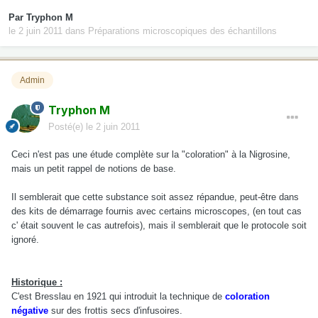
Par
Tryphon M
le 2 juin 2011
dans
Préparations microscopiques des échantillons
Admin
Tryphon M
Posté(e)
le 2 juin 2011
Ceci n'est pas une étude complète sur la "coloration" à la Nigrosine,
mais un petit rappel de notions de base.
Il semblerait que cette substance soit assez répandue, peut-être dans
des kits de démarrage fournis avec certains microscopes, (en tout cas
c' était souvent le cas autrefois), mais il semblerait que le protocole soit
ignoré.
Historique :
C'est Bresslau en 1921 qui introduit la technique de
coloration
négative
sur des frottis secs d'infusoires.