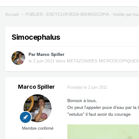
Accueil
PUBLIER - ENCYCLOPÆDIA MIKROSCOPIA - Visible par tou
Simocephalus
Par
Marco Spiller
le 2 juin 2011
dans
METAZOAIRES MICROSCOPIQUES
Marco Spiller
Posté(e)
le 2 juin 2011
Bonsoir à tous,
On peut l'appeler puce d'eau par la tè
"vetulus" il faut avoir du courage.
Membre confirmé