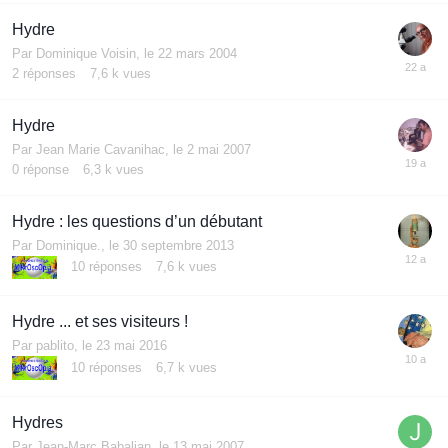
Hydre
Par
Dominique Voisin
,
le 22 mars 2004
2
réponses
7,6 k
vues
Hydre
Par
Jean Marie Cavanihac
,
le 2 mai 2007
0
réponse
6,3 k
vues
Hydre : les questions d’un débutant
Par
Dominique.
,
le 30 septembre 2013
10
réponses
7,6 k
vues
Hydre ... et ses visiteurs !
Par
pablito
,
le 23 mai 2016
10
réponses
6,7 k
vues
Hydres
Par
Jean-Marc Babalian
,
le 13 mai 2007