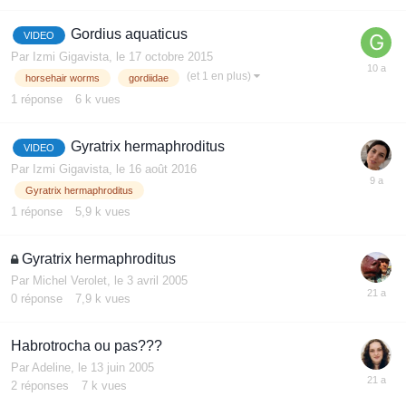
Gordius aquaticus
VIDEO
Par
Izmi Gigavista
,
le 17 octobre 2015
(et 1 en plus)
horsehair worms
gordiidae
1
réponse
6 k
vues
Gyratrix hermaphroditus
VIDEO
Par
Izmi Gigavista
,
le 16 août 2016
Gyratrix hermaphroditus
1
réponse
5,9 k
vues
Gyratrix hermaphroditus
Par
Michel Verolet
,
le 3 avril 2005
0
réponse
7,9 k
vues
Habrotrocha ou pas???
Par
Adeline
,
le 13 juin 2005
2
réponses
7 k
vues