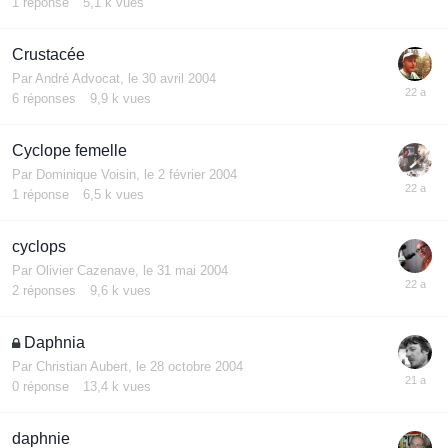
1
réponse
5,1 k
vues
Crustacée
Par
André Advocat
,
le 30 avril 2004
6
réponses
9,9 k
vues
Cyclope femelle
Par
Dominique Voisin
,
le 2 février 2004
1
réponse
6,5 k
vues
cyclops
Par
Olivier Cazenave
,
le 31 mai 2004
2
réponses
9,6 k
vues
Daphnia
Par
Christian Aubert
,
le 28 octobre 2004
0
réponse
13,4 k
vues
daphnie