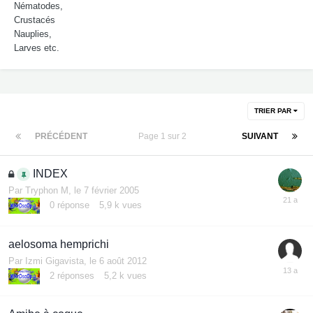
Nématodes,
Crustacés
Nauplies,
Larves etc.
TRIER PAR
PRÉCÉDENT
Page 1 sur 2
SUIVANT
INDEX
Par
Tryphon M
,
le 7 février 2005
0
réponse
5,9 k
vues
aelosoma hemprichi
Par
Izmi Gigavista
,
le 6 août 2012
2
réponses
5,2 k
vues