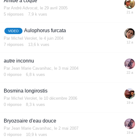
Amibe à coque
Par
André Advocat
,
le 29 avril 2005
5
réponses
7,9 k
vues
Aulophorus furcata
VIDEO
Par
Michel Verolet
,
le 4 juin 2004
7
réponses
13,6 k
vues
autre inconnu
Par
Jean Marie Cavanihac
,
le 3 mai 2004
0
réponse
6,8 k
vues
Bosmina longirostis
Par
Michel Verolet
,
le 10 décembre 2006
0
réponse
8,3 k
vues
Bryozoaire d'eau douce
Par
Jean Marie Cavanihac
,
le 2 mai 2007
0
réponse
10,9 k
vues