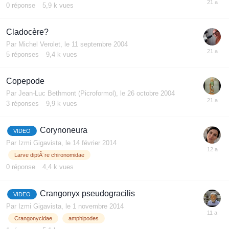
0
réponse
5,9 k
vues
Cladocère?
Par
Michel Verolet
,
le 11 septembre 2004
5
réponses
9,4 k
vues
Copepode
Par
Jean-Luc Bethmont (Picroformol)
,
le 26 octobre 2004
3
réponses
9,9 k
vues
Corynoneura
VIDEO
Par
Izmi Gigavista
,
le 14 février 2014
Larve diptÃ¨re chironomidae
0
réponse
4,4 k
vues
Crangonyx pseudogracilis
VIDEO
Par
Izmi Gigavista
,
le 1 novembre 2014
Crangonycidae
amphipodes