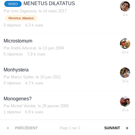
MENETUS DILATATUS
VIDEO
Par
Izmi Gigavista
,
le 14 mars 2017
Menetus dilatatus
0
réponse
4,3 k
vues
Microstomum
Par
André Advocat
,
le 13 juin 2004
5
réponses
7,9 k
vues
Monhystera
Par
Marco Spiller
,
le 10 juin 2011
0
réponse
4,7 k
vues
Monogenes?
Par
Michel Verolet
,
le 28 janvier 2005
1
réponse
6,8 k
vues
PRÉCÉDENT
Page 1 sur 2
SUIVANT