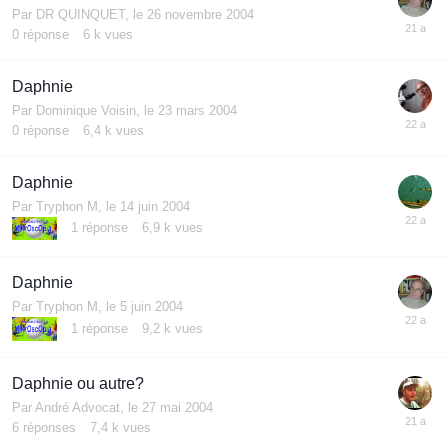
Par
DR QUINQUET
,
le 26 novembre 2004
0
réponse
6 k
vues
Daphnie
Par
Dominique Voisin
,
le 23 mars 2004
0
réponse
6,4 k
vues
Daphnie
Par
Tryphon M
,
le 14 juin 2004
1
réponse
6,9 k
vues
Daphnie
Par
Tryphon M
,
le 5 juin 2004
1
réponse
9,2 k
vues
Daphnie ou autre?
Par
André Advocat
,
le 27 mai 2004
6
réponses
7,4 k
vues