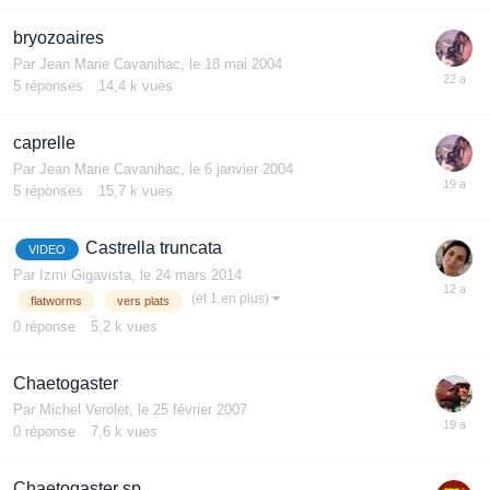
bryozoaires
Par
Jean Marie Cavanihac
,
le 18 mai 2004
5
réponses
14,4 k
vues
caprelle
Par
Jean Marie Cavanihac
,
le 6 janvier 2004
5
réponses
15,7 k
vues
Castrella truncata
VIDEO
Par
Izmi Gigavista
,
le 24 mars 2014
(et 1 en plus)
flatworms
vers plats
0
réponse
5,2 k
vues
Chaetogaster
Par
Michel Verolet
,
le 25 février 2007
0
réponse
7,6 k
vues
Chaetogaster sp.