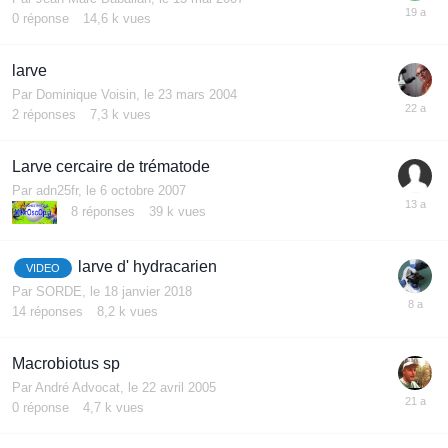
0
réponse
14,6 k
vues
larve
Par
Dominique Voisin
,
le 23 mars 2004
2
réponses
7,3 k
vues
Larve cercaire de trématode
Par
adn25fr
,
le 6 octobre 2007
8
réponses
39 k
vues
larve d' hydracarien
VIDEO
Par
SORDE
,
le 18 janvier 2018
14
réponses
8,2 k
vues
Macrobiotus sp
Par
André Advocat
,
le 22 avril 2005
0
réponse
4,7 k
vues