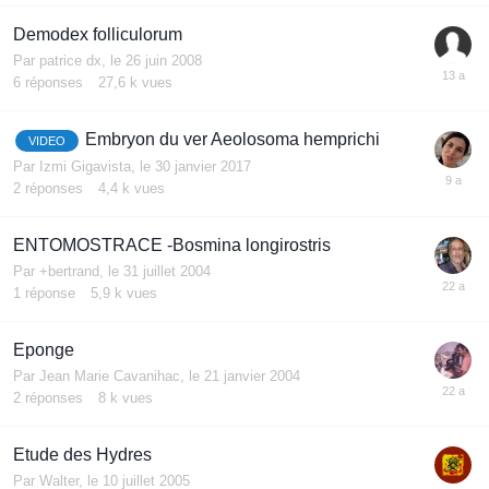
Demodex folliculorum
Par
patrice dx
,
le 26 juin 2008
6
réponses
27,6 k
vues
Embryon du ver Aeolosoma hemprichi
VIDEO
Par
Izmi Gigavista
,
le 30 janvier 2017
2
réponses
4,4 k
vues
ENTOMOSTRACE -Bosmina longirostris
Par
+bertrand
,
le 31 juillet 2004
1
réponse
5,9 k
vues
Eponge
Par
Jean Marie Cavanihac
,
le 21 janvier 2004
2
réponses
8 k
vues
Etude des Hydres
Par
Walter
,
le 10 juillet 2005