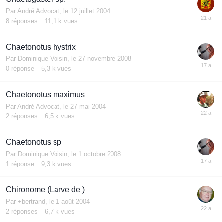
Par
André Advocat
,
le 12 juillet 2004
8
réponses
11,1 k
vues
Chaetonotus hystrix
Par
Dominique Voisin
,
le 27 novembre 2008
0
réponse
5,3 k
vues
Chaetonotus maximus
Par
André Advocat
,
le 27 mai 2004
2
réponses
6,5 k
vues
Chaetonotus sp
Par
Dominique Voisin
,
le 1 octobre 2008
1
réponse
9,3 k
vues
Chironome (Larve de )
Par
+bertrand
,
le 1 août 2004
2
réponses
6,7 k
vues