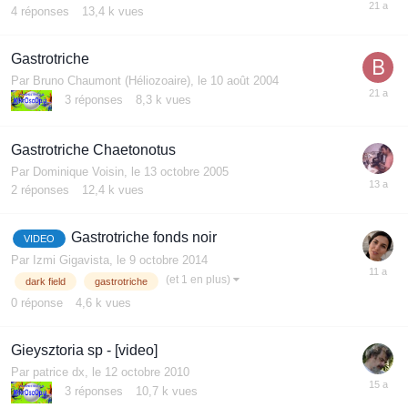
4
réponses
13,4 k
vues
Gastrotriche
Par
Bruno Chaumont (Héliozoaire)
,
le 10 août 2004
3
réponses
8,3 k
vues
Gastrotriche Chaetonotus
Par
Dominique Voisin
,
le 13 octobre 2005
2
réponses
12,4 k
vues
Gastrotriche fonds noir
VIDEO
Par
Izmi Gigavista
,
le 9 octobre 2014
(et 1 en plus)
dark field
gastrotriche
0
réponse
4,6 k
vues
Gieysztoria sp - [video]
Par
patrice dx
,
le 12 octobre 2010
3
réponses
10,7 k
vues