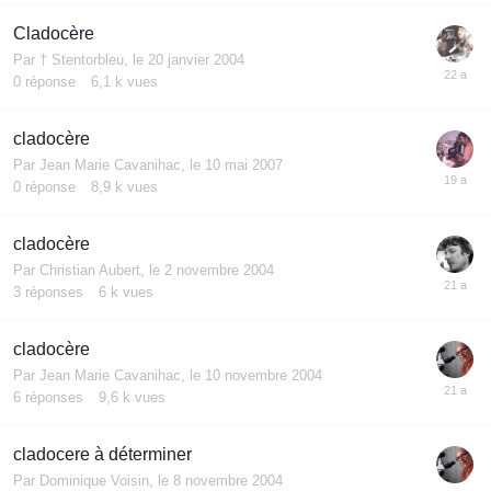
Cladocère
Par
† Stentorbleu
,
le 20 janvier 2004
0
réponse
6,1 k
vues
cladocère
Par
Jean Marie Cavanihac
,
le 10 mai 2007
0
réponse
8,9 k
vues
cladocère
Par
Christian Aubert
,
le 2 novembre 2004
3
réponses
6 k
vues
cladocère
Par
Jean Marie Cavanihac
,
le 10 novembre 2004
6
réponses
9,6 k
vues
cladocere à déterminer
Par
Dominique Voisin
,
le 8 novembre 2004