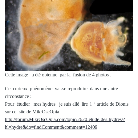
Cette image a été obtenue par la fusion de 4 photos .
Ce curieux phénomène va -se reproduire dans une autre
circonstance :
Pour étudier mes hydres je suis allé lire l ‘ article de Dionis
sur ce site de MikrOscOpia
http://forum.MikrOscOpia.com/topic/2620-etude-des-hydres/?
hl=hydre&do=findComment&comment=12409