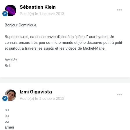
Sébastien Klein
Posté(e)
le 1 octobre 2013
Bonjour Dominique,
Superbe sujet, ca donne envie d'aller à la "pêche" aux hydres. Je
connais encore très peu ce micro-monde et je le découvre petit à petit
et surtout à travers les sujets et les vidéos de Michel-Marie.
Amitiés
Seb
Izmi Gigavista
Posté(e)
le 1 octobre 2013
oui
oui
oui
amen