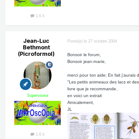
1,6 k
Jean-Luc
Posté(e)
le 27 octobre 2004
Bethmont
(Picroformol)
Bonsoir le forum,
Bonsoir jean-marie,
merci pour ton aide; En fait j'aurais 
"Les petits animeaux des lacs et des
livre que je recommande..
Superviseur
en voici un extrait
Amicalement,
JL
1,6 k