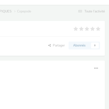
OPIQUES
Copepode
Toute l’activité
Partager
Abonnés
0