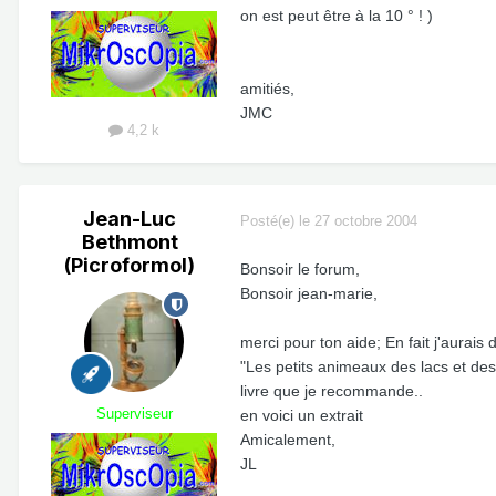
on est peut être à la 10 ° ! )
amitiés,
JMC
4,2 k
Jean-Luc
Posté(e)
le 27 octobre 2004
Bethmont
(Picroformol)
Bonsoir le forum,
Bonsoir jean-marie,
merci pour ton aide; En fait j'aurais 
"Les petits animeaux des lacs et des
livre que je recommande..
Superviseur
en voici un extrait
Amicalement,
JL