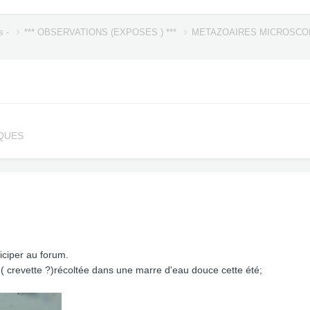
s -
*** OBSERVATIONS (EXPOSES ) ***
METAZOAIRES MICROSC
QUES
iciper au forum.
 ( crevette ?)récoltée dans une marre d'eau douce cette été;