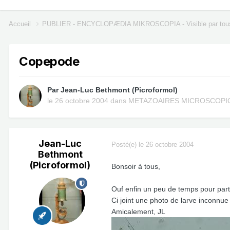
Accueil
PUBLIER - ENCYCLOPÆDIA MIKROSCOPIA - Visible par tou
Copepode
Par
Jean-Luc Bethmont (Picroformol)
le 26 octobre 2004
dans
METAZOAIRES MICROSCOPI
Jean-Luc
Posté(e)
le 26 octobre 2004
Bethmont
(Picroformol)
Bonsoir à tous,
Ouf enfin un peu de temps pour part
Ci joint une photo de larve inconnue
Amicalement, JL