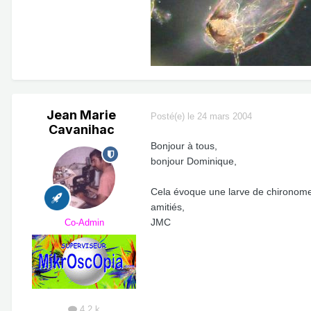
Jean Marie
Posté(e)
le 24 mars 2004
Cavanihac
Bonjour à tous,
bonjour Dominique,
Cela évoque une larve de chironom
amitiés,
JMC
Co-Admin
4,2 k