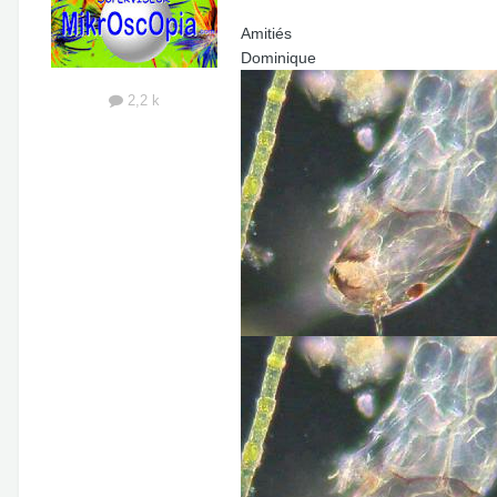
Amitiés
Dominique
2,2 k