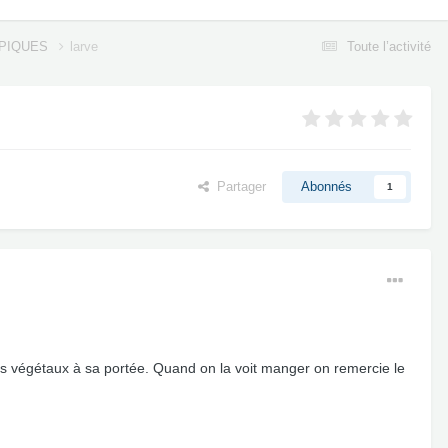
OPIQUES
larve
Toute l’activité
Partager
Abonnés
1
les végétaux à sa portée. Quand on la voit manger on remercie le