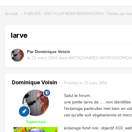
Accueil
PUBLIER - ENCYCLOPÆDIA MIKROSCOPIA - Visible par tou
larve
Par
Dominique Voisin
le 23 mars 2004
dans
METAZOAIRES MICROSCOPIQ
Dominique Voisin
Posté(e)
le 23 mars 2004
Salut le forum,
une petite larve de .... non identifiée
l'éclairage particulier met bien en 
ciel qu'elle soit végétarienne et micr
Superviseur
éclairage fond noir, objectif X10, 