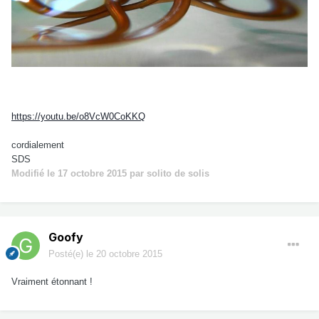
https://youtu.be/o8VcW0CoKKQ
cordialement
SDS
Modifié
le 17 octobre 2015
par solito de solis
Goofy
Posté(e)
le 20 octobre 2015
Vraiment étonnant !