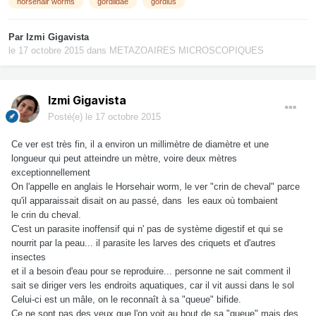
horsehair worms
gordiidae
gordius
Par
Izmi Gigavista
le 17 octobre 2015
dans
METAZOAIRES MICROSCOPIQUES
Izmi Gigavista
Posté(e)
le 17 octobre 2015
Ce ver est très fin, il a environ un millimètre de diamètre et une
longueur qui peut atteindre un mètre, voire deux mètres
exceptionnellement
On l'appelle en anglais le Horsehair worm, le ver "crin de cheval" parce
qu'il apparaissait disait on au passé, dans les eaux où tombaient
le crin du cheval.
C'est un parasite inoffensif qui n' pas de système digestif et qui se
nourrit par la peau... il parasite les larves des criquets et d'autres
insectes
et il a besoin d'eau pour se reproduire... personne ne sait comment il
sait se diriger vers les endroits aquatiques, car il vit aussi dans le sol
Celui-ci est un mâle, on le reconnaît à sa "queue" bifide.
Ce ne sont pas des yeux que l'on voit au bout de sa "queue" mais des