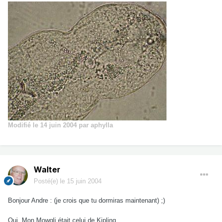
Modifié
le 14 juin 2004
par aphylla
Walter
Posté(e)
le 15 juin 2004
Bonjour Andre : (je crois que tu dormiras maintenant) ;)
Oui. Mon Mowgli était celui de Kipling.