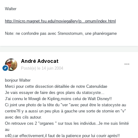
Walter
http://micro.magnet.fsu.edu/moviegallery/p...omum/index.html
Note: ne confondre pas avec Stenostomum, une phanérogame
André Advocat
Posté(e)
le 14 juin 2004
bonjour Walter
Merci pour cette dissection détaillée de notre Catenulidae
Je vais essayer de faire des gros plans du statocyste...
J'ai connu le Mowgli de Kipling,moins celui de Walt Disney!!
Ci joint une photo de la tête du "ver "avec peut être le statocyste au
centre?Il y a aussi un peu plus à gauche une sorte de stomie en "v"
avec des cils autour.
On retrouve ces 2 "organes " sur tous les individus..Je me suis limité
au
x40,car effectivement,il faut de la patience pour lui courir après!!