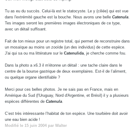
Tu as eu du succès. Celui-là est le statocyste. Le y (ciliée) qui est vue
dans l'extrémité gauche est la bouche. Nous avons une belle
Catenula
.
Tes images seront les premières images électroniques de ce type,
avec un détail suffisant.
Fait de ton mieux pour un registre total, qui permet de reconstruire dans
un mosaïque au moins un zooïde (un des individus) de cette espèce.
J'ai qui sa ou ma littérature sur le
Catenulida
, je cherche comme fou.
Dans la photo a x6.3 il m'étonne un détail : une tache claire dans le
centre de la bourse gastrique de deux exemplaires. Est-il de l’aliment,
ou quelque organe identifiable ?
Merci pour ces belles photos. Je ne sais pas en France, mais en
Amérique du Sud (l'Uruguay, Nord d'Argentine, et Brésil) il y a plusieurs
espèces différentes de
Catenula
.
C’est très intéressante l’habitat de ton espèce. Une tourbière doit avoir
une eau bien acide !
Modifié
le 15 juin 2004
par Walter