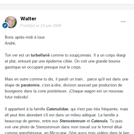
Walter
Posté(e)
le 13 juin 2004
Bons après-midi à tous
André,
Ton ver est un
turbellarié
comme tu soupçonnais. Il a un corps élargi
et plat, entouré par une épiderme ciliée. On voit une grande bourse
gastrique en occupant presque tout le corps.
Mais en outre comme tu dis, il paraît un train... parce qu'il est dans une
étape de
paratomie
, c'est-à-dire, division asexuel par production de
bourgeons dans la zone postérieure. ¡Chaque wagon est un nouveau
futur individu!.
Il appartient à la famille
Catenulidae
, qui n'est pas très fréquente, mais
ell peut être abondant s'il est dans un milieu adéquat. La famille a
beaucoup de genres, entre eux
Stenostomum
et
Catenula
. Tu puis
voir une photo de Stenostomum dans mon travail sur le formol dilué
comme anesthésique, en Micscape. (Voir aussi trois vidéos dans le lien