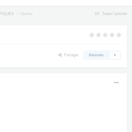
OPIQUES
Hydres
Toute l’activité
Partager
Abonnés
0