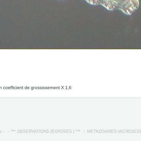
n coefficient de grossissement X 1,6
s -
*** OBSERVATIONS (EXPOSES ) ***
METAZOAIRES MICROSC