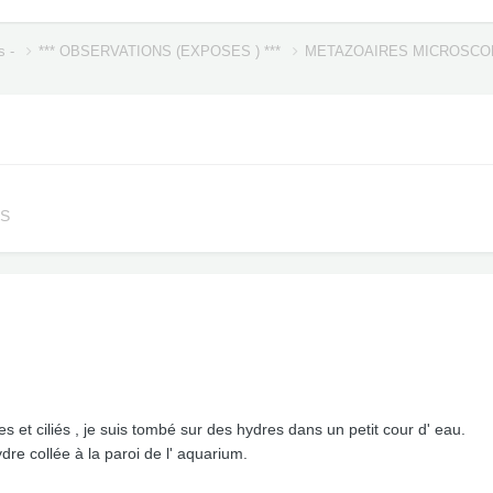
s -
*** OBSERVATIONS (EXPOSES ) ***
METAZOAIRES MICROSC
ES
 et ciliés , je suis tombé sur des hydres dans un petit cour d' eau.
ydre collée à la paroi de l' aquarium.