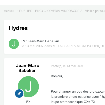
Accueil
PUBLIER - ENCYCLOPÆDIA MIKROSCOPIA - Visible par tou
Hydres
Par
Jean-Marc Babalian
le 13 mai 2007
dans
METAZOAIRES MICROSCOPIQU
Jean-Marc
Posté(e)
le 13 mai 2007
Babalian
Bonjour,
Pour changer un peu des protozoaires
la premiere photo est prise avec l' h
loupe stereoscopique GX= 7X
EX