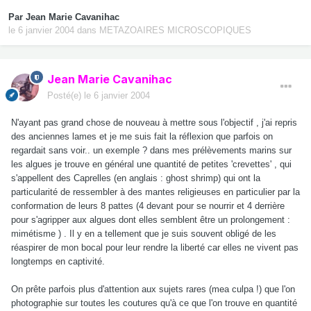
Par
Jean Marie Cavanihac
le 6 janvier 2004
dans
METAZOAIRES MICROSCOPIQUES
Jean Marie Cavanihac
Posté(e)
le 6 janvier 2004
N'ayant pas grand chose de nouveau à mettre sous l'objectif , j'ai repris
des anciennes lames et je me suis fait la réflexion que parfois on
regardait sans voir.. un exemple ? dans mes prélèvements marins sur
les algues je trouve en général une quantité de petites 'crevettes' , qui
s'appellent des Caprelles (en anglais : ghost shrimp) qui ont la
particularité de ressembler à des mantes religieuses en particulier par la
conformation de leurs 8 pattes (4 devant pour se nourrir et 4 derrière
pour s'agripper aux algues dont elles semblent être un prolongement :
mimétisme ) . Il y en a tellement que je suis souvent obligé de les
réaspirer de mon bocal pour leur rendre la liberté car elles ne vivent pas
longtemps en captivité.
On prête parfois plus d'attention aux sujets rares (mea culpa !) que l'on
photographie sur toutes les coutures qu'à ce que l'on trouve en quantité