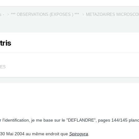
s -
*** OBSERVATIONS (EXPOSES ) ***
METAZOAIRES MICROSC
ris
UES
r l'identification, je me base sur le "DEFLANDRE", pages 144/145 planc
e 30 Mai 2004 au même endroit que
Spirogyra
.