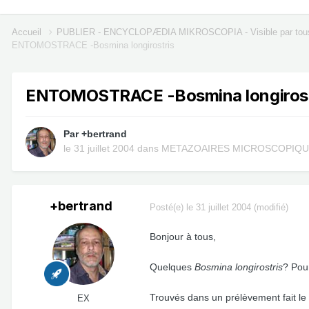
Accueil
PUBLIER - ENCYCLOPÆDIA MIKROSCOPIA - Visible par tou
ENTOMOSTRACE -Bosmina longirostris
ENTOMOSTRACE -Bosmina longirost
Par
+bertrand
le 31 juillet 2004
dans
METAZOAIRES MICROSCOPIQ
+bertrand
Posté(e)
le 31 juillet 2004
(modifié)
Bonjour à tous,
Quelques
Bosmina longirostris
? Pou
Trouvés dans un prélèvement fait l
EX