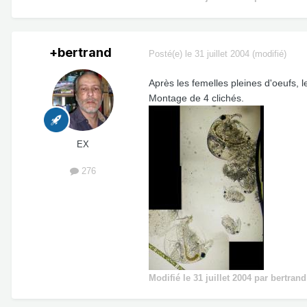
+bertrand
Posté(e)
le 31 juillet 2004
(modifié)
Après les femelles pleines d'oeufs, l
Montage de 4 clichés.
EX
276
Modifié
le 31 juillet 2004
par bertrand