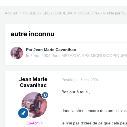
Accueil
PUBLIER - ENCYCLOPÆDIA MIKROSCOPIA - Visible par tou
autre inconnu
Par
Jean Marie Cavanihac
le 3 mai 2004
dans
METAZOAIRES MICROSCOPIQUE
Jean Marie
Posté(e)
le 3 mai 2004
Cavanihac
Bonjour à tous ,
dans la série 'encore des omnis' voi
je n'ai pas d'idée de ce que cela pe
Co-Admin