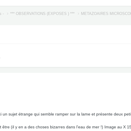
s -
*** OBSERVATIONS (EXPOSES ) ***
METAZOAIRES MICROSC
S
ci un sujet étrange qui semble ramper sur la lame et présente deux petit
ut être (il y en a des choses bizarres dans l'eau de mer !) Image au X