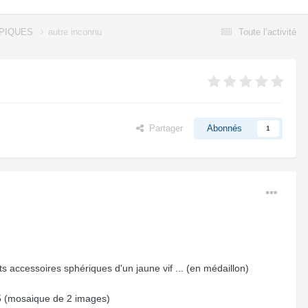
OPIQUES
autre inconnu
Toute l’activité
Partager
Abonnés
1
s accessoires sphériques d'un jaune vif ... (en médaillon)
 15 (mosaique de 2 images)