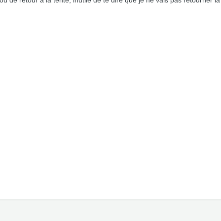
 ou de retour à la tente, inutile de te dire que je ne vais pas retourner 