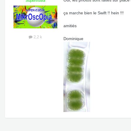
Oui, les photos sont faites sur place
Superviseur
ça marche bien le Swift !! hein !!!
amitiés
2,2 k
Dominique
Aller sur la liste des sujets