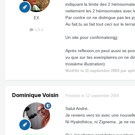
indiquant la limite des 2 hémisomate
nettement les 2 hémisomates avec l
Par contre on ne distingue pas les p
EX
Au fait,tu as fait tout ceci sur le terra
1,6 k
Un site pour confirmation
ici
Après reflexion,on peut aussi se p
vu que sur tes exemplaires,on ne di
troisième illustration)
Modifié
le 11 septembre 2004
par aph
Dominique Voisin
Posté(e)
le 12 septembre 2004
Salut André,
Je reviens vers toi avec une nouvel
Ni Hyalothéca, ni Zignema...je ne rec