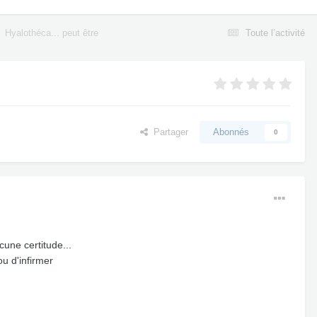
Hyalothéca... peut être
Toute l’activité
Partager
Abonnés
0
une certitude...
u d'infirmer