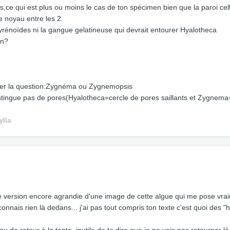
s,ce qui est plus ou moins le cas de ton spécimen bien que la paroi ce
e noyau entre les 2
yrénoïdes ni la gangue gelatineuse qui devrait entourer Hyalotheca
in?
oser la question:Zygnéma ou Zygnemopsis
stingue pas de pores(Hyalotheca=cercle de pores saillants et Zygnema=
ylla
le version encore agrandie d'une image de cette algue qui me pose vra
onnais rien là dedans... j'ai pas tout compris ton texte c'est quoi des "