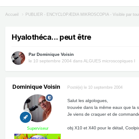
Accueil
PUBLIER - ENCYCLOPÆDIA MIKROSCOPIA - Visible par tou
Hyalothéca... peut être
Par
Dominique Voisin
le 10 septembre 2004
dans
ALGUES microscopiques I
Dominique Voisin
Posté(e)
le 10 septembre 2004
Salut les algologues,
trouvée dans la même eaux que la sur
Je viens de craquer et de commander 
obj X10 et X40 pour le détail, Coolpix
Superviseur