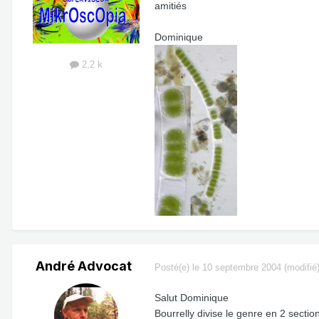
amitiés
Dominique
2,2 k
André Advocat
Posté(e)
le 10 septembre 2004
(modifié
Salut Dominique
Bourrelly divise le genre en 2 sectio