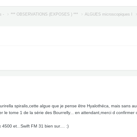
s -
*** OBSERVATIONS (EXPOSES ) ***
ALGUES microscopiques I
irella spiralis,cette algue que je pense être Hyalothéca, mais sans auc
le tome 1 de la série des Bourrelly... en attendant,merci d confirmer o
 4500 et...Swift FM 31 bien sur.... :)