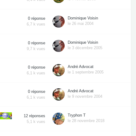
Dominique Voisin
0
réponse
le 26 mai 2004
6,7 k
vues
Dominique Voisin
0
réponse
le 3 décembre 2005
9,7 k
vues
André Advocat
0
réponse
le 1 septembre 2005
6,1 k
vues
André Advocat
0
réponse
le 9 novembre 2004
6,1 k
vues
Tryphon T
12
réponses
le 28 novembre 2018
5,1 k
vues