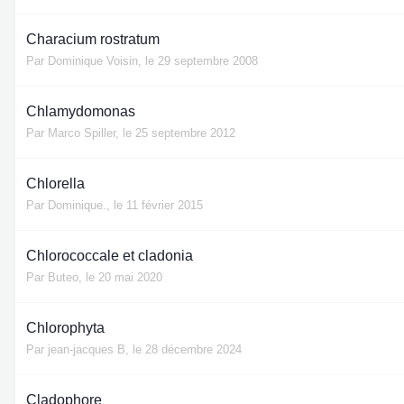
Characium rostratum
Par
Dominique Voisin
,
le 29 septembre 2008
Chlamydomonas
Par
Marco Spiller
,
le 25 septembre 2012
Chlorella
Par
Dominique.
,
le 11 février 2015
Chlorococcale et cladonia
Par
Buteo
,
le 20 mai 2020
Chlorophyta
Par
jean-jacques B
,
le 28 décembre 2024
Cladophore