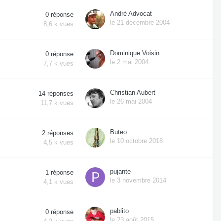
André Advocat
0
réponse
le 21 décembre 2004
8,6 k
vues
Dominique Voisin
0
réponse
le 2 mai 2004
7,7 k
vues
Christian Aubert
14
réponses
le 26 mai 2004
11,7 k
vues
Buteo
2
réponses
le 10 octobre 2018
4,5 k
vues
pujante
1
réponse
le 3 novembre 2014
4,1 k
vues
pablito
0
réponse
le 23 août 2015