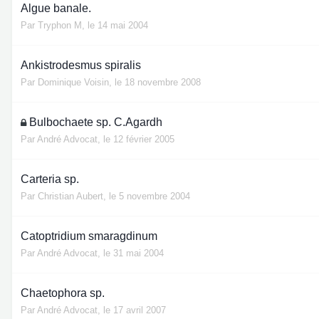
Algue banale.
Par
Tryphon M
,
le 14 mai 2004
Ankistrodesmus spiralis
Par
Dominique Voisin
,
le 18 novembre 2008
Bulbochaete sp. C.Agardh
Par
André Advocat
,
le 12 février 2005
Carteria sp.
Par
Christian Aubert
,
le 5 novembre 2004
Catoptridium smaragdinum
Par
André Advocat
,
le 31 mai 2004
Chaetophora sp.
Par
André Advocat
,
le 17 avril 2007