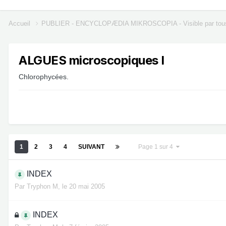
Accueil
PUBLIER - ENCYCLOPÆDIA MIKROSCOPIA - Visible par tou
ALGUES microscopiques I
Chlorophycées.
1
2
3
4
SUIVANT
Page 1 sur 4
INDEX
Par
Tryphon M
,
le 20 mai 2005
INDEX