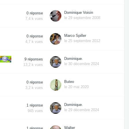
Dominique Voisin
0
réponse
le 29 septembre 2008
7,4 k
vues
Marco Spiller
0
réponse
le 25 septembre 2012
4,7 k
vues
Dominique.
9
réponses
le 30 décembre 2024
13,2 k
vues
Buteo
0
réponse
le 20 mai 2020
3,2 k
vues
Dominique.
1
réponse
le 29 décembre 2024
945
vues
Walter
1
réponse