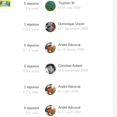
Tryphon M
0
réponse
le 14 mai 2004
8 k
vues
Dominique Voisin
1
réponse
le 7 décembre 2008
7,6 k
vues
André Advocat
0
réponse
le 12 février 2005
5,7 k
vues
Christian Aubert
0
réponse
le 5 novembre 2004
5,8 k
vues
André Advocat
1
réponse
le 1 juin 2004
6,2 k
vues
André Advocat
0
réponse
le 17 avril 2007
9 k
vues