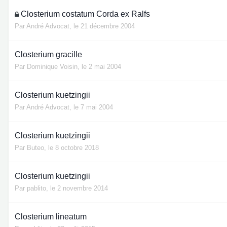
Closterium costatum Corda ex Ralfs
Par
André Advocat
,
le 21 décembre 2004
Closterium gracille
Par
Dominique Voisin
,
le 2 mai 2004
Closterium kuetzingii
Par
André Advocat
,
le 7 mai 2004
Closterium kuetzingii
Par
Buteo
,
le 8 octobre 2018
Closterium kuetzingii
Par
pablito
,
le 2 novembre 2014
Closterium lineatum