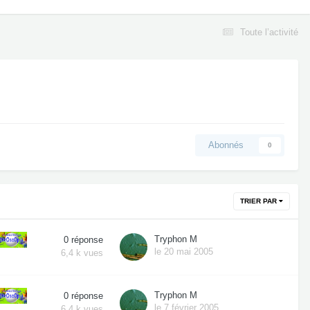
Toute l’activité
Abonnés
0
TRIER PAR
Tryphon M
0
réponse
le 20 mai 2005
6,4 k
vues
Tryphon M
0
réponse
le 7 février 2005
6,4 k
vues