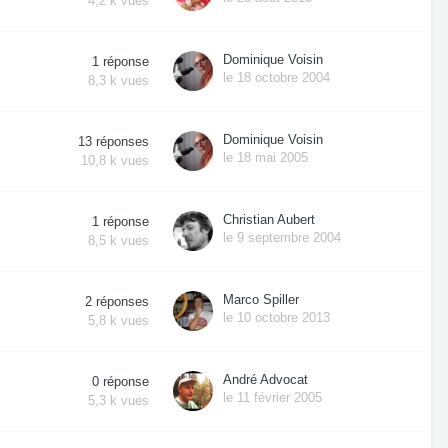
4,2 k
vues
Dominique Voisin
1
réponse
le 18 octobre 2004
8,3 k
vues
Dominique Voisin
13
réponses
le 18 mai 2005
10,8 k
vues
Christian Aubert
1
réponse
le 9 septembre 2004
8,5 k
vues
Marco Spiller
2
réponses
le 10 octobre 2013
5,8 k
vues
André Advocat
0
réponse
le 11 février 2005
5,3 k
vues