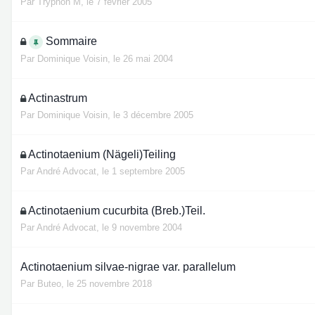
Par
Tryphon M
,
le 7 février 2005
Sommaire
Par
Dominique Voisin
,
le 26 mai 2004
Actinastrum
Par
Dominique Voisin
,
le 3 décembre 2005
Actinotaenium (Nägeli)Teiling
Par
André Advocat
,
le 1 septembre 2005
Actinotaenium cucurbita (Breb.)Teil.
Par
André Advocat
,
le 9 novembre 2004
Actinotaenium silvae-nigrae var. parallelum
Par
Buteo
,
le 25 novembre 2018