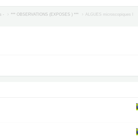
s -
*** OBSERVATIONS (EXPOSES ) ***
ALGUES microscopiques I