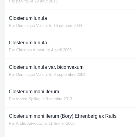
Par
pablito
,
le 23 août 2015
Closterium lunula
Par
Dominique Voisin
,
le 18 octobre 2004
Closterium lunula
Par
Christian Aubert
,
le 4 avril 2005
Closterium lunula var. biconvexum
Par
Dominique Voisin
,
le 9 septembre 2004
Closterium moniliferum
Par
Marco Spiller
,
le 9 octobre 2013
Closterium moniliferum (Bory) Ehrenberg ex Ralfs
Par
André Advocat
,
le 11 février 2005