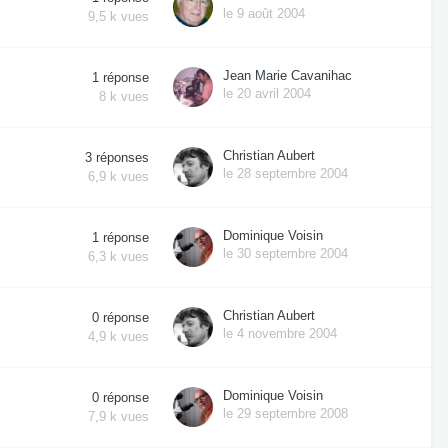
le 9 août 2004
9,5 k
vues
Jean Marie Cavanihac
1
réponse
le 20 avril 2004
8 k
vues
Christian Aubert
3
réponses
le 28 septembre 2004
6,9 k
vues
Dominique Voisin
1
réponse
le 30 septembre 2004
6,3 k
vues
Christian Aubert
0
réponse
le 4 novembre 2004
4,9 k
vues
Dominique Voisin
0
réponse
le 29 septembre 2008
7,9 k
vues