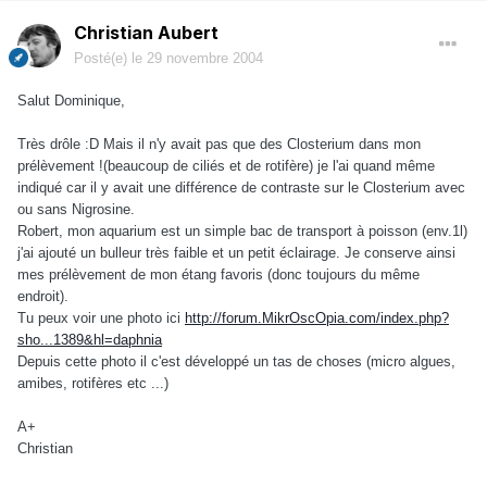
Christian Aubert
Posté(e)
le 29 novembre 2004
Salut Dominique,
Très drôle :D Mais il n'y avait pas que des Closterium dans mon
prélèvement !(beaucoup de ciliés et de rotifère) je l'ai quand même
indiqué car il y avait une différence de contraste sur le Closterium avec
ou sans Nigrosine.
Robert, mon aquarium est un simple bac de transport à poisson (env.1l)
j'ai ajouté un bulleur très faible et un petit éclairage. Je conserve ainsi
mes prélèvement de mon étang favoris (donc toujours du même
endroit).
Tu peux voir une photo ici
http://forum.MikrOscOpia.com/index.php?
sho...1389&hl=daphnia
Depuis cette photo il c'est développé un tas de choses (micro algues,
amibes, rotifères etc ...)
A+
Christian