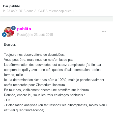
Par
pablito
le 23 août 2015
dans
ALGUES microscopiques I
pablito
Posté(e)
le 23 août 2015
Bonjour,
Toujours nos observations de desmidées.
Vous peut être, mais nous on ne s'en lasse pas.
La détermination des desmidées est assez compliquée, j'ai fini par
comprendre qu'il y avait une clé, que les détails comptaient, stries,
formes, taille.
Ici, la détermination n'est pas sûre à 100%, mais je penche vraiment
après recherche pour Closterium lineatum.
En tout cas, visiblement encore une première sur le forum.
Donnée, encore ici, sous les trois éclairages habituels :
- DIC
- Polarisation analysée (on fait ressortir les clhoroplastes, moins bien il
est vrai qu'en fluorescence)