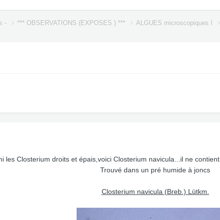
s -
*** OBSERVATIONS (EXPOSES ) ***
ALGUES microscopiques I
i les Closterium droits et épais,voici Closterium navicula...il ne conti
Trouvé dans un pré humide à joncs
Closterium navicula (Breb.) Lütkm.