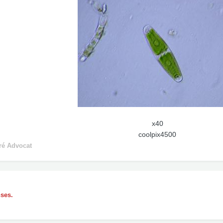
x40
coolpix4500
ré Advocat
nses.