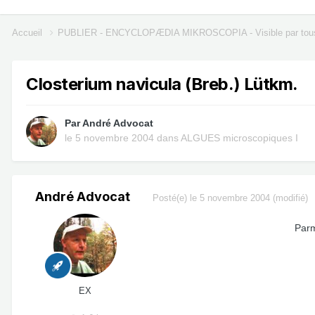
Accueil
PUBLIER - ENCYCLOPÆDIA MIKROSCOPIA - Visible par tou
Closterium navicula (Breb.) Lütkm.
Par
André Advocat
le 5 novembre 2004
dans
ALGUES microscopiques I
André Advocat
Posté(e)
le 5 novembre 2004
(modifié)
Parm
EX