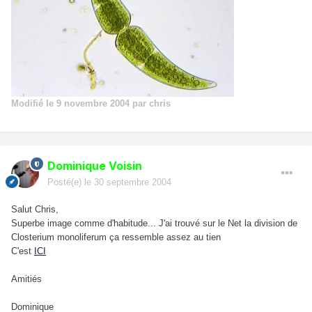
Modifié
le 9 novembre 2004
par chris
Dominique Voisin
Posté(e)
le 30 septembre 2004
Salut Chris,
Superbe image comme d'habitude... J'ai trouvé sur le Net la division de
Closterium monoliferum ça ressemble assez au tien
C'est
ICI
Amitiés
Dominique