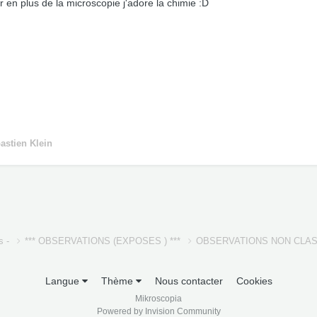
ar en plus de la microscopie j'adore la chimie :D
astien Klein
s -
*** OBSERVATIONS (EXPOSES ) ***
OBSERVATIONS NON CLA
Langue
Thème
Nous contacter
Cookies
Mikroscopia
Powered by Invision Community