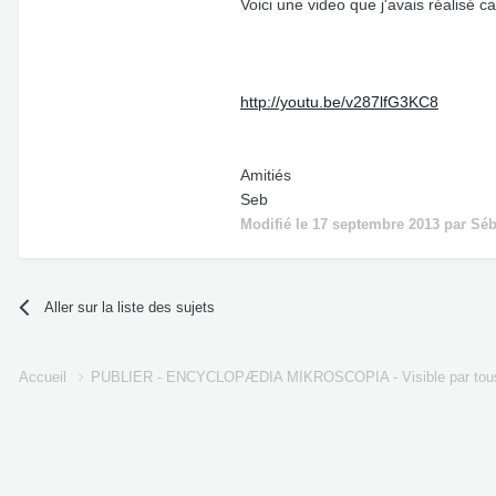
Voici une video que j'avais réalisé c
http://youtu.be/v287lfG3KC8
Amitiés
Seb
Modifié
le 17 septembre 2013
par Séb
Aller sur la liste des sujets
Accueil
PUBLIER - ENCYCLOPÆDIA MIKROSCOPIA - Visible par tou