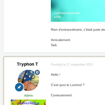
Rien d'extraordinaire, c'était juste de
Amicalement
Seb
Tryphon T
Posté(e)
le 17 septembre 2013
Hello !
C'est quoi le Luminol ?
Curieusement.
Admin