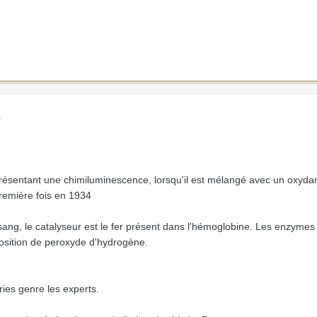
)
résentant une chimiluminescence, lorsqu'il est mélangé avec un oxydant
première fois en 1934
 sang, le catalyseur est le fer présent dans l'hémoglobine. Les enzym
osition de peroxyde d'hydrogène.
éries genre les experts.