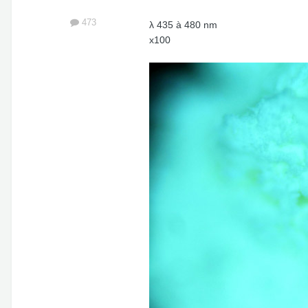
473
λ
435 à 480 nm
x100