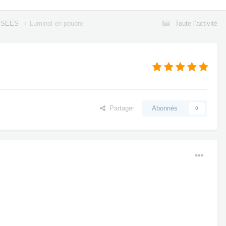
SSEES
Luminol en poudre
Toute l’activité
Partager
Abonnés
0