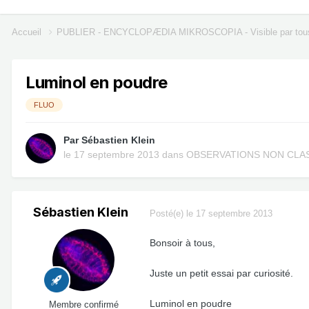
Accueil
PUBLIER - ENCYCLOPÆDIA MIKROSCOPIA - Visible par tou
Luminol en poudre
FLUO
Par
Sébastien Klein
le 17 septembre 2013
dans
OBSERVATIONS NON CLA
Sébastien Klein
Posté(e)
le 17 septembre 2013
Bonsoir à tous,
Juste un petit essai par curiosité.
Luminol en poudre
Membre confirmé