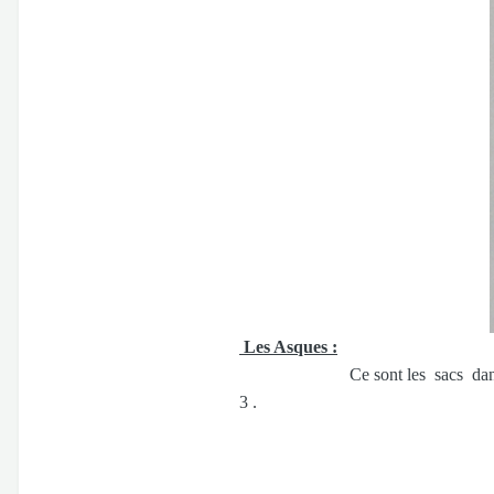
Les Asques :
Ce sont les sacs dans lesquels 
3 .