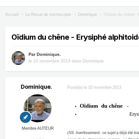
Accueil
La Revue de microscopie
Dominique
Oïdium du chêne - E
Oïdium du chêne - Erysiphé alphitoid
Par
Dominique.
le 10 novembre 2013
dans
Dominique
Dominique.
Posté(e)
le 10 novembre 2013
Oïdium du chêne
-
Erysiphé alphitoid
Membre AUTEUR
(NB
Avertissement : ce sujet a déjà été 