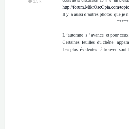
cours de la discussion comme un Cleisto
1,5 k
http://forum.MikrOscOpia.com/top
Il y a aussi d’autres photos que je 
*****
L ‘automne s ‘ avance et pour ceux 
Certaines feuilles du chêne appar
Les plus évidentes à trouver sont le