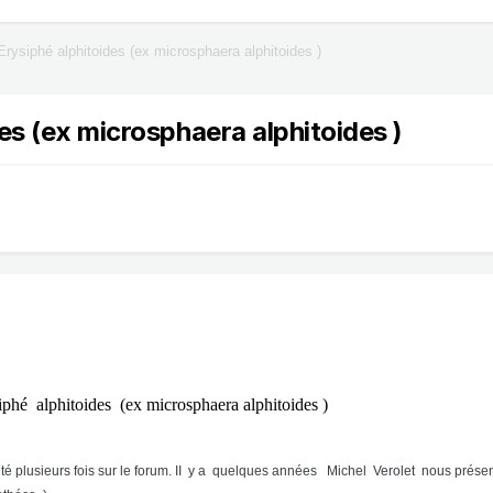
rysiphé alphitoides (ex microsphaera alphitoides )
es (ex microsphaera alphitoides )
es (ex microsphaera alphitoides )
traité plusieurs fois sur le forum. II y a quelques années Michel Verolet nous pr