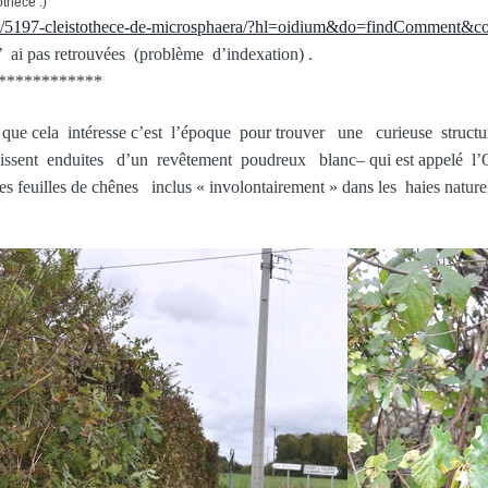
théce .)
ic/5197-cleistothece-de-microsphaera/?hl=oidium&do=findComment
n’ ai pas retrouvées (problème d’indexation) .
************
que cela intéresse c’est l’époque pour trouver une curieuse structur
aissent enduites d’un revêtement poudreux blanc– qui est appelé l’
s feuilles de chênes inclus « involontairement » dans les haies naturel