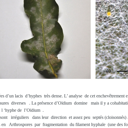
’un lacis d’hyphes très dense. L’ analyse de cet enchevêtrement est
ssures diverses . La présence d’Oïdium domine mais il y a cohabita
r l ‘hyphe de l’Oïdium .
ont irréguliers dans leur direction et assez peu septés (cloisonnés) 
 en Arthrospores par fragmentation du filament hyphale (une des for