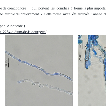
ence de conidophore qui portent les conidies ( forme la plus importa
iode tardive du prélèvement - Cette forme avait été trouvée l’ année 
phe Alphitoide ).
/12254-oidium-de-la-courgette/