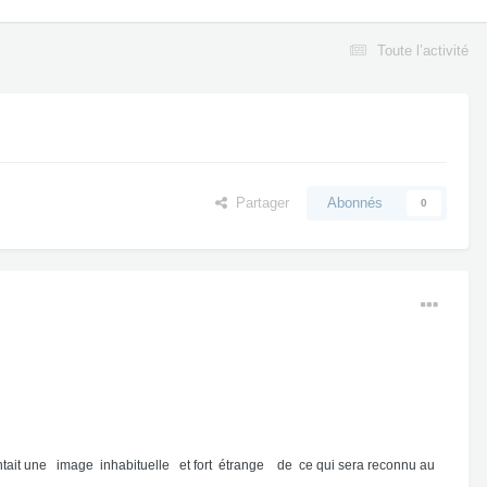
Toute l’activité
Partager
Abonnés
0
ésentait une image inhabituelle et fort étrange de ce qui sera reconnu au