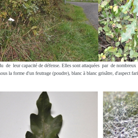
rdu de leur capacité de défense. Elles sont attaquées par de nombreux
 la forme d'un feutrage (poudre), blanc à blanc grisâtre, d'aspect farine