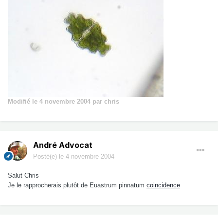
Modifié
le 4 novembre 2004
par chris
André Advocat
Posté(e)
le 4 novembre 2004
Salut Chris
Je le rapprocherais plutôt de Euastrum pinnatum
coincidence