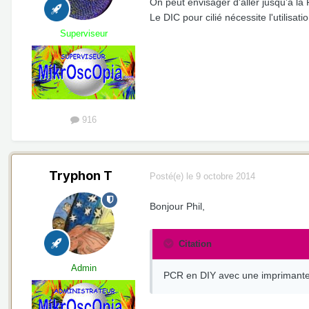
On peut envisager d'aller jusqu’à 
Le DIC pour cilié nécessite l'utilis
Superviseur
916
Tryphon T
Posté(e)
le 9 octobre 2014
Bonjour Phil,
Citation
Admin
PCR en DIY avec une imprimante