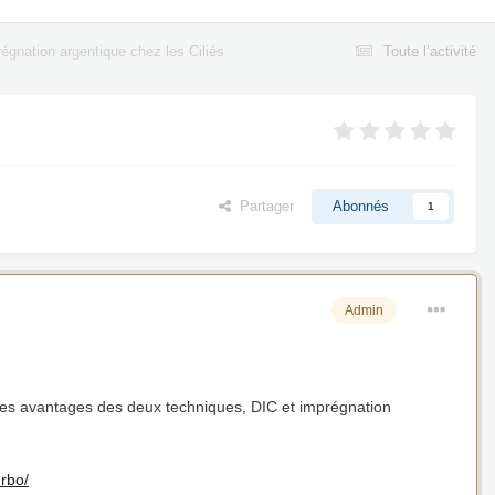
régnation argentique chez les Ciliés
Toute l’activité
Partager
Abonnés
1
Admin
 les avantages des deux techniques, DIC et imprégnation
rbo/