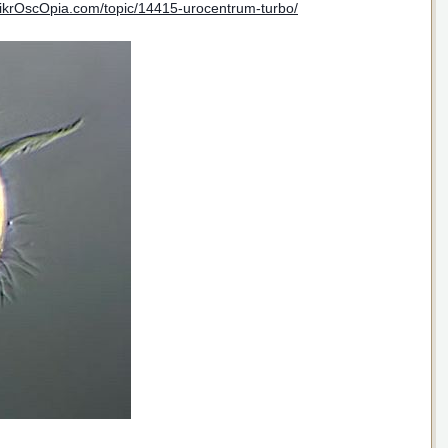
MikrOscOpia.com/topic/14415-urocentrum-turbo/