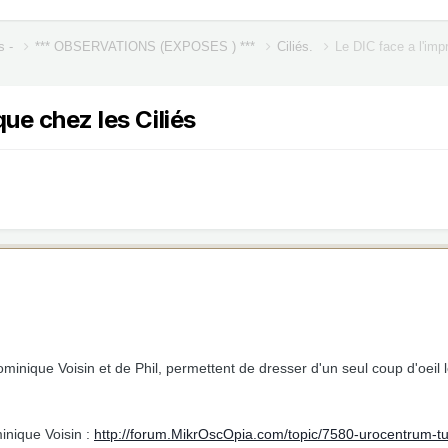
s -
*** OBSERVATIONS (EXPOSES ) ***
Ciliés.
Le DIC face a l'imp
ue chez les Ciliés
minique Voisin et de Phil, permettent de dresser d'un seul coup d'oeil
inique Voisin :
http://forum.MikrOscOpia.com/topic/7580-urocentrum-tu