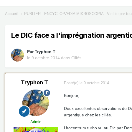
Accueil
PUBLIER - ENCYCLOPÆDIA MIKROSCOPIA - Visible par tou
Le DIC face a l'imprégnation argentiq
Par
Tryphon T
le 9 octobre 2014
dans
Ciliés.
Tryphon T
Posté(e)
le 9 octobre 2014
Bonjour,
Deux excellentes observations de Do
argentique chez les ciliés.
Admin
Urocentrum turbo vu au Dic par Dom