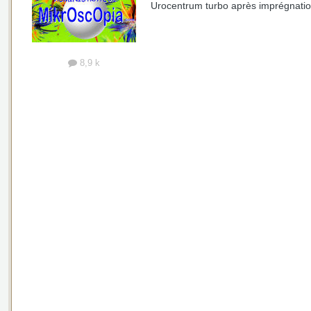
Urocentrum turbo après imprégnati
8,9 k