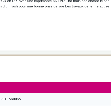
la PCR en DIY avec une imprimante 3D+ Arduino mais pas encore le séq
ation d'un flash pour une bonne prise de vue Les travaux de, entre autre
 3D+ Arduino