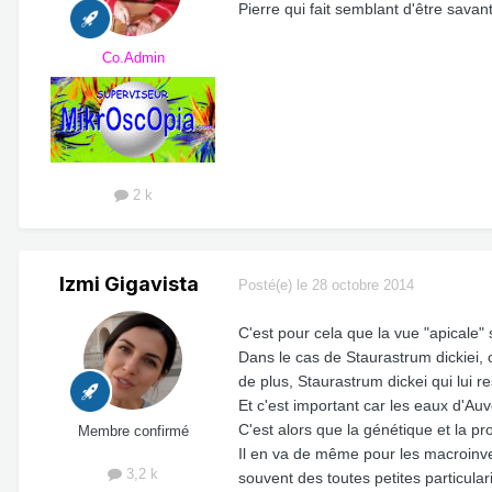
Pierre qui fait semblant d'être savan
Co.Admin
2 k
Izmi Gigavista
Posté(e)
le 28 octobre 2014
C'est pour cela que la vue "apicale" 
Dans le cas de Staurastrum dickiei, 
de plus, Staurastrum dickei qui lui 
Et c'est important car les eaux d'Au
C'est alors que la génétique et la
Membre confirmé
Il en va de même pour les macroinver
3,2 k
souvent des toutes petites particular