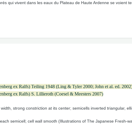
brés qui vivent dans les eaux du Plateau de Haute Ardenne se voient te
nberg ex Ralfs) Teiling 1948 (Ling & Tyler 2000; John et al. ed. 2002
nberg ex Ralfs) S. Lillieroth (Coesel & Meesters 2007)
idth, strong constriction at its center; semicells inverted triangular, ell
each semicell; cell wall smooth (Illustrations of The Japanese Fresh-w