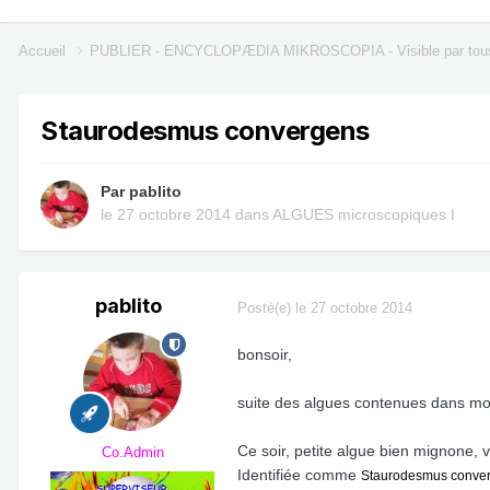
Accueil
PUBLIER - ENCYCLOPÆDIA MIKROSCOPIA - Visible par tou
Staurodesmus convergens
Par
pablito
le 27 octobre 2014
dans
ALGUES microscopiques I
pablito
Posté(e)
le 27 octobre 2014
bonsoir,
suite des algues contenues dans mo
Ce soir, petite algue bien mignone, 
Co.Admin
Identifiée comme
Staurodesmus converge