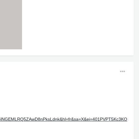
hv36lNGEMLRQ5ZAwD8nPksLdnk&hl=fr&sa=X&ei=401PVPT5Kc3KO