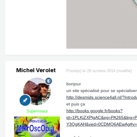
Michel Verolet
Posté(e)
le 28 octobre 2014
(modifié)
bonjour
un site spécialisé pour se spécialiser
http://desmids.science4all.nl/?Introd
et puis ça
http://books.google.fr/books?
Superviseur
id=1PLKiZXPlgAC&pg=PA265&lpg=P
Y3QgKAH&ved=0CDMQ6AEwAg#v=on