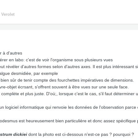
 Verolet
r à d'autres
dérer en labo: c'est de voir l'organisme sous plusieurs vues
ut révéler d'autres formes selon d'autres axes. Il est plus intéressant 
 algue desmidiée, par exemple
et bien sûr de tenir compte des fourchettes impératives de dimensions.
uvre-objet écrsant, s'offrent souvent à être vues sur une seule face.
mplète et plus juste. D'où;, lorsque c'est le cas, s'il faut déterminer 
 logiciel informatique qui renvoie les données de l'observation parce q
rodesmus est heureusement bien particulière et donc assez spécifique p
strum dickiei
dont la photo est ci-dessous n'est-ce pas ? pourquoi ?