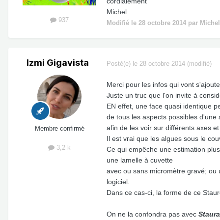
cordialement
Michel
937
Modifié
le 28 octobre 2014
par Michel
Izmi Gigavista
Posté(e)
le 28 octobre 2014
(modifié)
Merci pour les infos qui vont s'ajoute
Juste un truc que l'on invite à consi
EN effet, une face quasi identique pe
de tous les aspects possibles d'une
afin de les voir sur différents axes 
Membre confirmé
Il est vrai que les algues sous le co
3,2 k
Ce qui empêche une estimation plus co
une lamelle à cuvette
avec ou sans micromètre gravé; ou un
logiciel.
Dans ce cas-ci, la forme de ce Stau
On ne la confondra pas avec
Staura