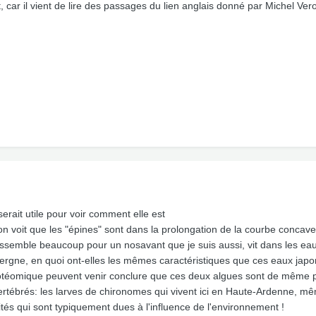
t, car il vient de lire des passages du lien anglais donné par Michel Vero
serait utile pour voir comment elle est
on voit que les "épines" sont dans la prolongation de la courbe concave
ressemble beaucoup pour un nosavant que je suis aussi, vit dans les ea
vergne, en quoi ont-elles les mêmes caractéristiques que ces eaux jap
 protéomique peuvent venir conclure que ces deux algues sont de même
tébrés: les larves de chironomes qui vivent ici en Haute-Ardenne, même
ités qui sont typiquement dues à l'influence de l'environnement !