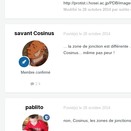
http://protist.i.hosei.ac.jp/PDB/ima
Modifié
le 28 octobre 2014
par solito 
savant Cosinus
Posté(e)
le 28 octobre 2014
... la zone de jonction est différente .
Cosinus... même pas peur !
Membre confirmé
2 k
pablito
Posté(e)
le 28 octobre 2014
non, Cosinus, les zones de jonctions