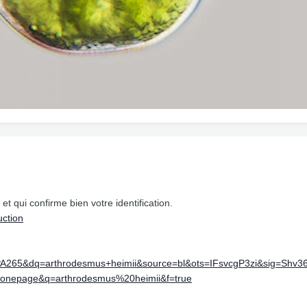
 et qui confirme bien votre identification.
uction
A265&dq=arthrodesmus+heimii&source=bl&ots=IFsvcgP3zi&sig=S
epage&q=arthrodesmus%20heimii&f=true