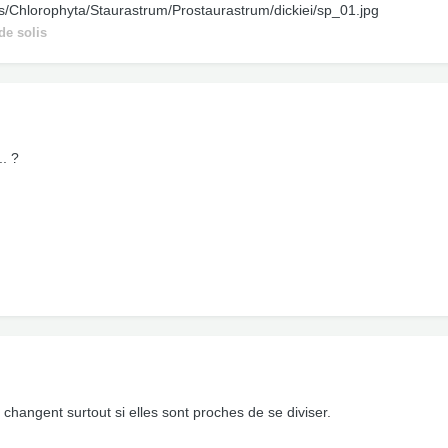
ges/Chlorophyta/Staurastrum/Prostaurastrum/dickiei/sp_01.jpg
de solis
.. ?
 changent surtout si elles sont proches de se diviser.