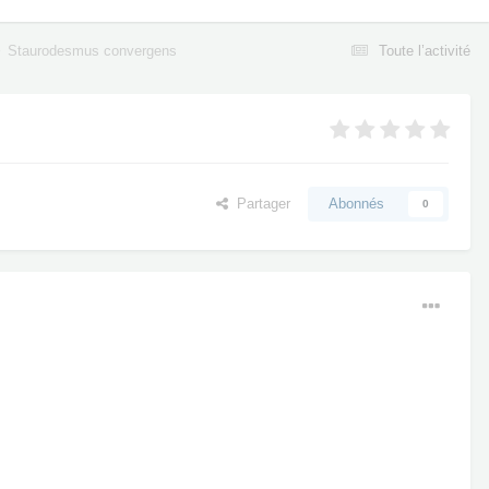
Staurodesmus convergens
Toute l’activité
Partager
Abonnés
0