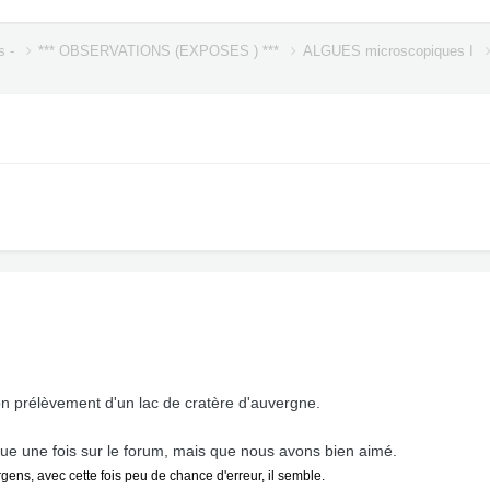
s -
*** OBSERVATIONS (EXPOSES ) ***
ALGUES microscopiques I
n prélèvement d'un lac de cratère d'auvergne.
vue une fois sur le forum, mais que nous avons bien aimé.
ns, avec cette fois peu de chance d'erreur, il semble.