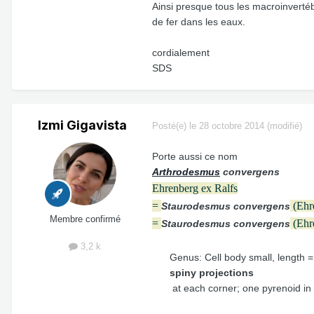
Ainsi presque tous les macroinverté
de fer dans les eaux.
cordialement
SDS
Izmi Gigavista
Posté(e)
le 28 octobre 2014
(modifié)
Porte aussi ce nom
Arthrodesmus
convergens
Ehrenberg ex Ralfs
=
(Ehre
Staurodesmus convergens
Membre confirmé
=
(Ehre
Staurodesmus convergens
3,2 k
Genus: Cell body small, length = w
spiny projections
at each corner; one pyrenoid in 