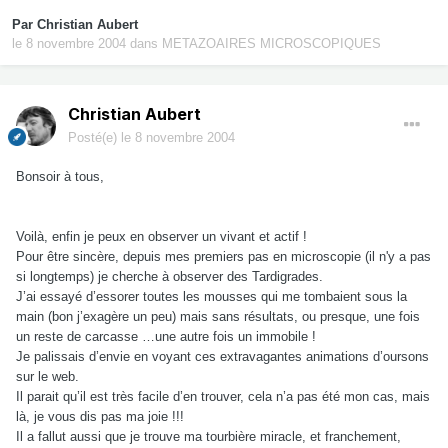
Par
Christian Aubert
le 8 novembre 2004
dans
METAZOAIRES MICROSCOPIQUES
Christian Aubert
Posté(e)
le 8 novembre 2004
Bonsoir à tous,
Voilà, enfin je peux en observer un vivant et actif !
Pour être sincère, depuis mes premiers pas en microscopie (il n'y a pas
si longtemps) je cherche à observer des Tardigrades.
J’ai essayé d’essorer toutes les mousses qui me tombaient sous la
main (bon j’exagère un peu) mais sans résultats, ou presque, une fois
un reste de carcasse …une autre fois un immobile !
Je palissais d’envie en voyant ces extravagantes animations d’oursons
sur le web.
Il parait qu’il est très facile d’en trouver, cela n’a pas été mon cas, mais
là, je vous dis pas ma joie !!!
Il a fallut aussi que je trouve ma tourbière miracle, et franchement,